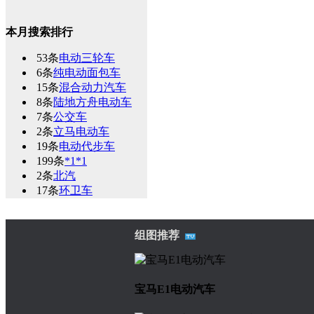
本月搜索排行
53条
电动三轮车
6条
纯电动面包车
15条
混合动力汽车
8条
陆地方舟电动车
7条
公交车
2条
立马电动车
19条
电动代步车
199条
*1*1
2条
北汽
17条
环卫车
组图推荐
宝马E1电动汽车