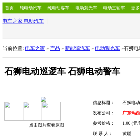
首页
纯电动汽车
纯电动客车
电动观光车
电动三轮车
更多
电车之家 电动汽车
当前位置:
电车之家
»
产品
»
新能源汽车
»
电动观光车
»石狮电
石狮电动巡逻车 石狮电动警车
信息标题：
石狮电动
发布公司：
广东玛西
参考价格：
1.00 (元
点击图片查看原图
联 系 人：
黄聪