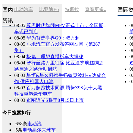
国内
电动汽车
比亚迪E6
特斯拉
查看更多..
国际
资讯
08-05
尊界时代旗舰MPV正式上市，全国展
0
车现已到店
航
08-05
华为智选享界G9：45万起
0
08-05
小米汽车官方发布答网友问（第267
0
集）
0
08-04
极氪、理想直播拆车大揭秘
0
08-04
智行丝路万里征途 比亚迪护航丝绸之
路启迪之路活动启航
0
08-03
星恒&星久科携手蚂蚁灵波科技达成合
0
作 供应机器人电池
0
08-03
百万超跑技术同源 腾势Z9S凭十大黑
科技重塑豪华电车
08-03
岚图追光S将于8月15日上市
今日搜索排行
658条
电动汽
5条
电动高尔夫球车