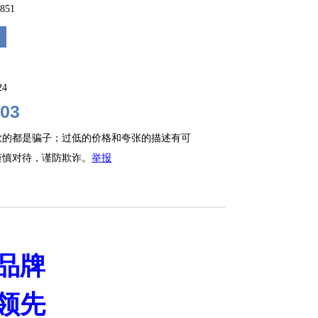
2851
24
03
款的都是骗子；过低的价格和夸张的描述有可
谨慎对待，谨防欺诈。
举报
品牌
领先