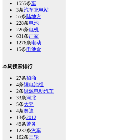
1555条
车
3条
汽车充电站
55条
陆地方
228条
电池
226条
电机
631条
厂家
1276条
电动
15条
电池盒
本周搜索排行
27条
招商
4条
锂电池组
2条
绿源电动汽车
33条
河北
5条
大奔
4条
奥迪
13条
2012
45条
警务
1237条
汽车
162条
三轮