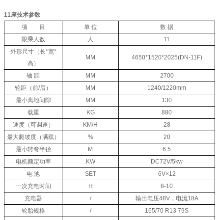
11座技术参数
项 目
单 位
数
据
限乘人数
人
11
外形尺寸（长*宽*
MM
4650*1520*2025(DN-11F)
高）
轴 距
MM
2700
轮距（前/后）
MM
1240/1220mm
最小离地间隙
MM
130
载重
KG
880
速度（可调速）
KM/H
28
最大爬坡度（满载）
%
20
最小转弯半径
M
6.5
电机额定功率
KW
DC72V/5kw
电 池
SET
6V×12
一次充电时间
H
8-10
充电器
/
输出电压48V，电流18A
轮胎规格
/
165/70 R13 79S