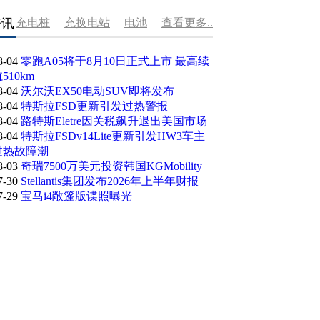
资讯
充电桩
充换电站
电池
查看更多..
8-04
零跑A05将于8月10日正式上市 最高续
510km
8-04
沃尔沃EX50电动SUV即将发布
8-04
特斯拉FSD更新引发过热警报
8-04
路特斯Eletre因关税飙升退出美国市场
8-04
特斯拉FSDv14Lite更新引发HW3车主
过热故障潮
8-03
奇瑞7500万美元投资韩国KGMobility
7-30
Stellantis集团发布2026年上半年财报
7-29
宝马i4敞篷版谍照曝光