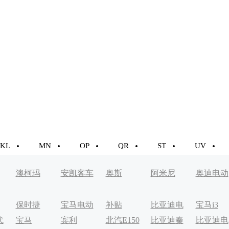
KL
MN
OP
QR
ST
UV
澳柯玛
安凯客车
奥斯
阿米尼
奥迪电动
车
保时捷
宝马电动
补贴
比亚迪电
宝马i3
代
宝马
宾利
北汽E150
比亚迪秦
比亚迪电
车
动轿车