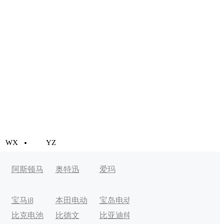
WX
YZ
阿斯顿马
奥特迅
爱玛
丁
宝马i8
本田电动
宝岛电动
比克电池
比德文
比亚迪纯
车
车