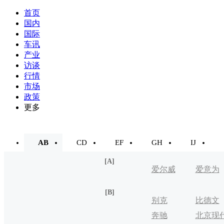
首页
国内
国际
车讯
产业
访谈
行情
市场
政策
更多
AB
CD
EF
GH
IJ
[A]
爱尔威
爱意为
[B]
别克
比德文
奔驰
北京现