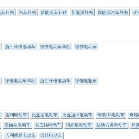
汽车补贴
汽车补贴
新能源车补贴
新能源补贴
新能源汽车补贴
政
丽
浙江绿佳电动车
绿佳电动车商标
绿佳电动车
丽
绿佳电动车商标
浙江绿佳电动车
绿佳电瓶车
车
吉利电动车
比亚迪电动车
比亚迪e6电动车
奇瑞s18电动车
奇瑞
雪佛兰电动车
长安纯电动车
阿米尼电动车
陆地方舟电动车
雅
车
吉利熊猫电动车
绿佳电动车