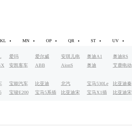
KL
MN
OP
QR
ST
UV
L
爱玛
爱尔威
安琪儿电
奥迪A1
奥迪RS
GX
安凯客车
ABB
AionS
奥迪
艾鹿电动
动车
车
车
宝能汽车
比亚迪
北汽
宝马530Le
比亚迪秦
5
宝骏E200
宝马5系插
比亚迪宋
宝马X1插
比亚迪宋
EV200
EV
电式
MAXDM
电式