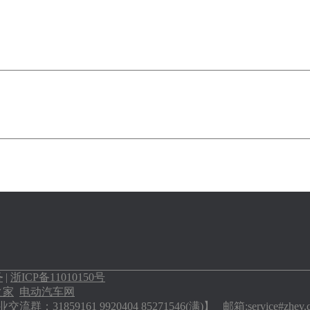
务
|
浙ICP备11010150号
之家
电动汽车网
流群：31859161 9920404 85271546(满)】 邮箱:service#zh