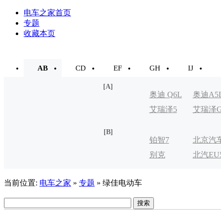
电车之家首页
专题
收藏本页
AB
CD
EF
GH
IJ
[A]
奥迪 Q6L
奥迪A5
艾瑞泽5
艾瑞泽
e-tron
[B]
铂智7
北京汽
别克
北汽EU
制造厂
VELITE
当前位置:
电车之家
»
专题
» 绿佳电动车