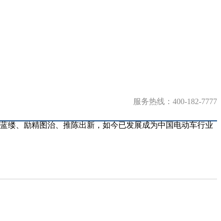
服务热线：400-182-7777
筚路蓝缕、励精图治、推陈出新，如今已发展成为中国电动车行业