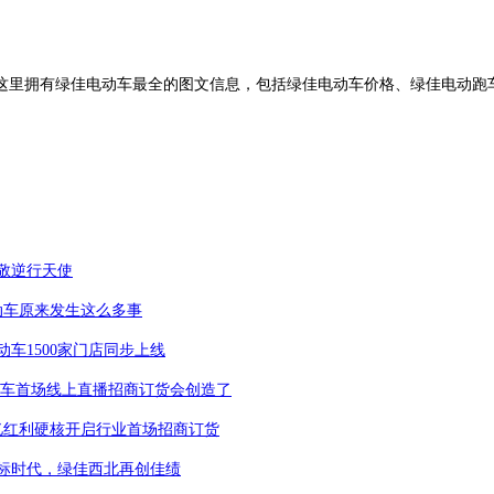
这里拥有绿佳电动车最全的图文信息，包括绿佳电动车价格、绿佳电动跑
敬逆行天使
动车原来发生这么多事
车1500家门店同步上线
电动车首场线上直播招商订货会创造了
亿红利硬核开启行业首场招商订货
标时代，绿佳西北再创佳绩