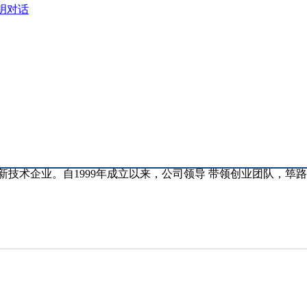
明对话
新技术企业。自1999年成立以来，公司领导 带领创业团队，