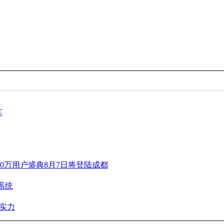
车
00万用户盛典8月7日将登陆成都
系统
实力