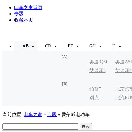
电车之家首页
专题
收藏本页
AB
CD
EF
GH
IJ
[A]
奥迪 Q6L
奥迪A5
艾瑞泽5
艾瑞泽
e-tron
[B]
铂智7
北京汽
别克
北汽EU
制造厂
VELITE
当前位置:
电车之家
»
专题
» 爱尔威电动车