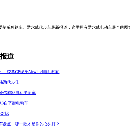
尔威独轮车、爱尔威代步车最新报道，这里拥有爱尔威电动车最全的图文信
报道
荧幕CP现身Airwheel电动独轮
强劲代步佳
爱尔威S5电动平衡车
A3自平衡电动车
能对比
车盘点：哪一款才是你的心头好？