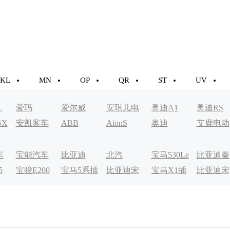
KL
MN
OP
QR
ST
UV
L
爱玛
爱尔威
安琪儿电
奥迪A1
奥迪RS
GX
安凯客车
ABB
AionS
奥迪
艾鹿电动
动车
车
车
宝能汽车
比亚迪
北汽
宝马530Le
比亚迪秦
5
宝骏E200
宝马5系插
比亚迪宋
宝马X1插
比亚迪宋
EV200
EV
电式
MAXDM
电式