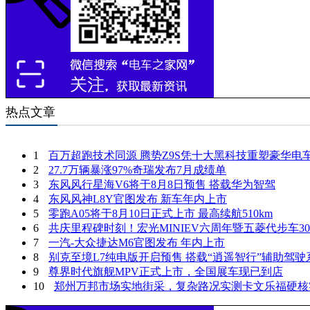
热点文章
1
百万超跑技术同源 腾势Z9S凭十大黑科技重塑豪华电
2
27.7万辆暴涨97%奇瑞发布7月成绩单
3
东风风行星海V6将于8月8日预售 搭载华为智驾
4
东风风神L8Y官图发布 新车年内上市
5
零跑A05将于8月10日正式上市 最高续航510km
6
共庆里程碑时刻！宏光MINIEV六周年暨五菱代步车3
7
一汽-大众捷达M6官图发布 年内上市
8
别克至境L7纯电版开启预售 搭载“逍遥智行”辅助驾驶
9
尊界时代旗舰MPV正式上市，全国展车现已到店
10
郑州万邦市场实地街采，复杂路况实测卡文乐福硬核