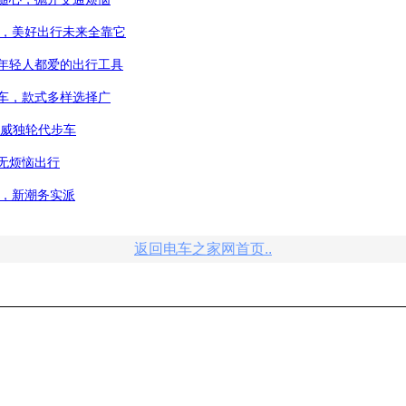
车，美好出行未来全靠它
年轻人都爱的出行工具
车，款式多样选择广
尔威独轮代步车
无烦恼出行
车，新潮务实派
返回电车之家网首页..