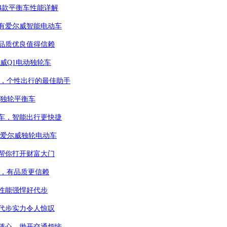
4款平衡车性能详解
有爱尔威智能电动车
品质优良值得信赖
威Q1电动独轮车
车，个性出行的最佳助手
威独轮平衡车
车，智能出行更快捷
找爱尔威独轮电动车
帮你打开财富大门
车，有品质更信赖
性能强悍好代步
代步实力令人惊叹
随心，抛开交通烦恼