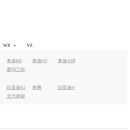
WX
YZ
奥迪R8
奥迪Q5
奥迪A6新
奥迪A3新
Aion LX
爱玛三轮
能源
能源
车
比亚迪S2
奔腾
比亚迪e5
比克宏翼
奔驰EQC
北汽新能
B30EV
电动
源EV