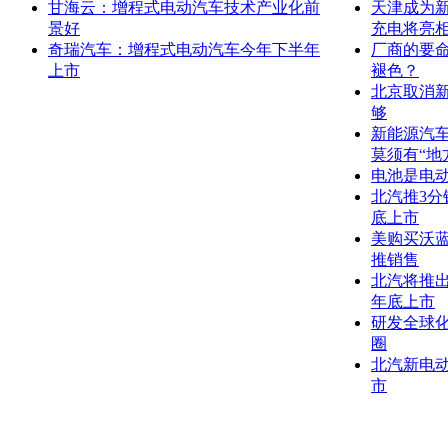
甘海云：增程式电动汽车技术产业化前
天津成为新
景好
充电将亮
奇瑞汽车：增程式电动汽车今年下半年
厂商的要命
上市
褪色？
北京取消
够
新能源汽
莫须有“地
电池是电
北汽推3分
底上市
美购买沃
推销售
北汽将推
年底上市
研发全球化
圈
北汽新电动
市