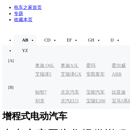
电车之家首页
专题
收藏本页
AB
CD
EF
GH
IJ
YZ
[A]
奥迪 Q6L
奥迪A5L
爱玛
爱尔威
艾瑞泽5
艾瑞泽GX
安凯客车
ABB
e-tron
[B]
铂智7
北京汽车
宝能汽车
比亚迪
别克
北汽EU5
宝骏E200
宝马5系
制造厂
VELITE
电式
增程式电动汽车