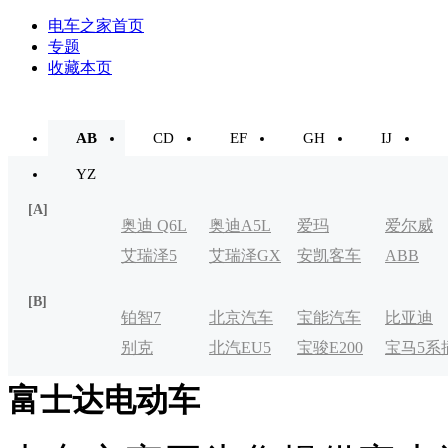
电车之家首页
专题
收藏本页
AB
CD
EF
GH
IJ
YZ
[A]
奥迪 Q6L
奥迪A5L
爱玛
爱尔威
艾瑞泽5
艾瑞泽GX
安凯客车
ABB
e-tron
[B]
铂智7
北京汽车
宝能汽车
比亚迪
别克
北汽EU5
宝骏E200
宝马5系
制造厂
VELITE
电式
富士达电动车