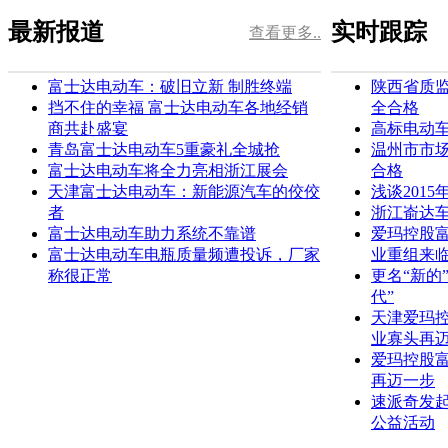
最新报道
实时跟踪
查看更多..
富士达电动车：破旧立新 制胜终端
陕西省质
挡不住的幸福 富士达电动车各地经销
全合格
商共赴盛宴
高标电动车
青岛富士达电动车5重豪礼全城抢
温州市市
富士达电动车将全力亮相浙江展会
合格
天津富士达电动车：新能源汽车的佼佼
浅谈201
者
浙江嵛达车
富士达电动车助力系统不靠谱
爱玛控股
富士达电动车电瓶质量频遭投诉，厂家
业重组来
称很正常
更名“新的
代”
天津爱玛控
业寡头再
爱玛控股
再迈一步
速派奇发
公益活动