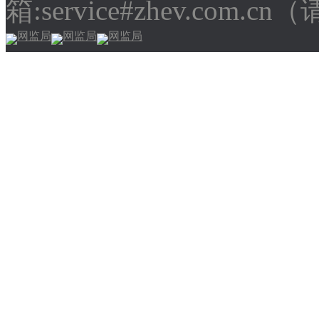
箱:service#zhev.com