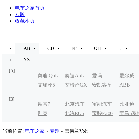
电车之家首页
专题
收藏本页
AB
CD
EF
GH
IJ
YZ
[A]
奥迪 Q6L
奥迪A5L
爱玛
爱尔威
艾瑞泽5
艾瑞泽GX
安凯客车
ABB
e-tron
[B]
铂智7
北京汽车
宝能汽车
比亚迪
别克
北汽EU5
宝骏E200
宝马5系
制造厂
VELITE
电式
当前位置:
电车之家
»
专题
» 雪佛兰Volt