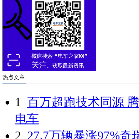
热点文章
1
百万超跑技术同源 腾
电车
2
27.7万辆暴涨97%