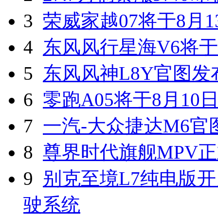
3
荣威家越07将于8月1
4
东风风行星海V6将于
5
东风风神L8Y官图发
6
零跑A05将于8月10
7
一汽-大众捷达M6官
8
尊界时代旗舰MPV
9
别克至境L7纯电版开
驶系统