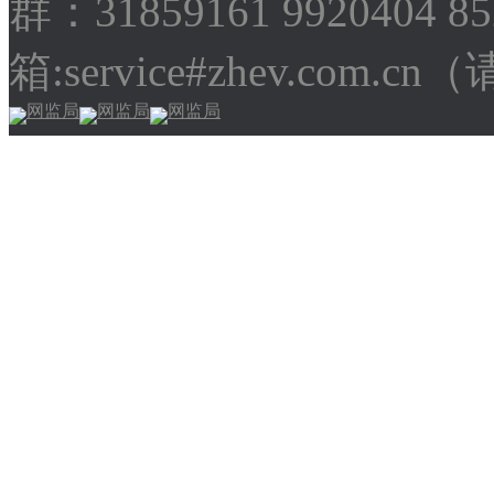
群：31859161 9920404 
箱:service#zhev.com