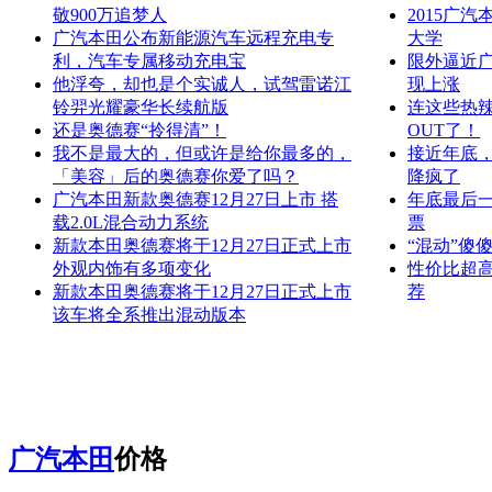
敬900万追梦人
2015广
广汽本田公布新能源汽车远程充电专
大学
利，汽车专属移动充电宝
限外逼近广
他浮夸，却也是个实诚人，试驾雷诺江
现上涨
铃羿光耀豪华长续航版
连这些热辣
还是奥德赛“拎得清”！
OUT了！
我不是最大的，但或许是给你最多的，
接近年底，
「美容」后的奥德赛你爱了吗？
降疯了
广汽本田新款奥德赛12月27日上市 搭
年底最后
载2.0L混合动力系统
票
新款本田奥德赛将于12月27日正式上市
“混动”傻
外观内饰有多项变化
性价比超
新款本田奥德赛将于12月27日正式上市
荐
该车将全系推出混动版本
广汽本田
价格