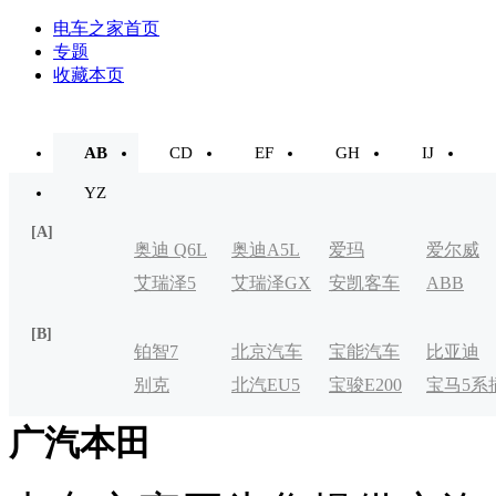
电车之家首页
专题
收藏本页
AB
CD
EF
GH
IJ
YZ
[A]
奥迪 Q6L
奥迪A5L
爱玛
爱尔威
艾瑞泽5
艾瑞泽GX
安凯客车
ABB
e-tron
[B]
铂智7
北京汽车
宝能汽车
比亚迪
别克
北汽EU5
宝骏E200
宝马5系
制造厂
VELITE
电式
广汽本田