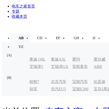
电车之家首页
专题
收藏本页
AB
CD
EF
GH
IJ
YZ
[A]
奥迪 Q6L
奥迪A5L
爱玛
爱尔威
艾瑞泽5
艾瑞泽GX
安凯客车
ABB
e-tron
[B]
铂智7
北京汽车
宝能汽车
比亚迪
别克
北汽EU5
宝骏E200
宝马5系
制造厂
VELITE
电式