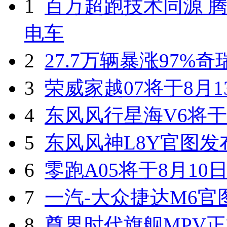
1
百万超跑技术同源 腾
电车
2
27.7万辆暴涨97%
3
荣威家越07将于8月1
4
东风风行星海V6将于
5
东风风神L8Y官图发
6
零跑A05将于8月10
7
一汽-大众捷达M6官
8
尊界时代旗舰MPV