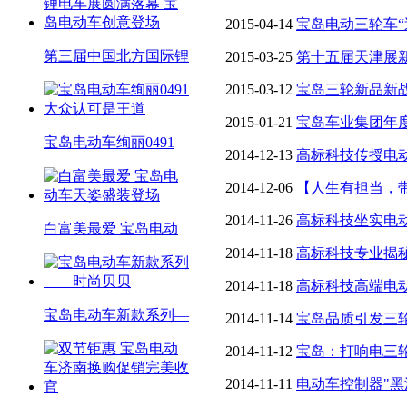
2015-04-14
宝岛电动三轮车“
第三届中国北方国际锂
2015-03-25
第十五届天津展
2015-03-12
宝岛三轮新品新
2015-01-21
宝岛车业集团年
宝岛电动车绚丽0491
2014-12-13
高标科技传授电
2014-12-06
【人生有担当，
火，这个冬天不太冷——河
2014-11-26
高标科技坐实电
白富美最爱 宝岛电动
2014-11-18
高标科技专业揭
2014-11-18
高标科技高端电
宝岛电动车新款系列―
2014-11-14
宝岛品质引发三轮
2014-11-12
宝岛：打响电三
2014-11-11
电动车控制器"黑