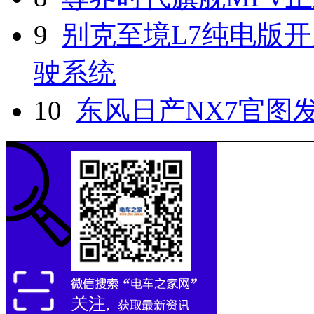
9
别克至境L7纯电版开
驶系统
10
东风日产NX7官图发