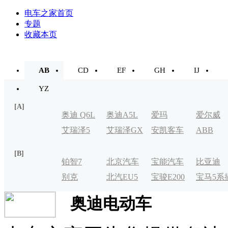
电车之家首页
专题
收藏本页
AB
CD
EF
GH
IJ
YZ
[A]
奥迪 Q6L
奥迪A5L
爱玛
爱尔威
艾瑞泽5
艾瑞泽GX
安凯客车
ABB
e-tron
[B]
铂智7
北京汽车
宝能汽车
比亚迪
别克
北汽EU5
宝骏E200
宝马5系
制造厂
VELITE
电式
奥迪电动车