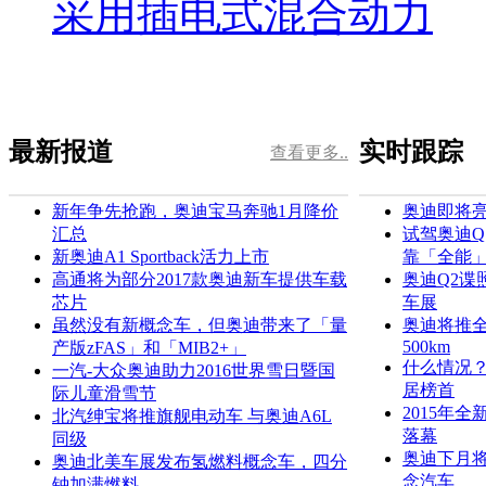
采用插电式混合动力
最新报道
实时跟踪
查看更多..
新年争先抢跑，奥迪宝马奔驰1月降价
奥迪即将亮
汇总
试驾奥迪Q
新奥迪A1 Sportback活力上市
靠「全能
高通将为部分2017款奥迪新车提供车载
奥迪Q2谍
芯片
车展
虽然没有新概念车，但奥迪带来了「量
奥迪将推全
500km
产版zFAS」和「MIB2+」
什么情况
一汽-大众奥迪助力2016世界雪日暨国
居榜首
际儿童滑雪节
2015年全
北汽绅宝将推旗舰电动车 与奥迪A6L
落幕
同级
奥迪下月将
奥迪北美车展发布氢燃料概念车，四分
念汽车
钟加满燃料