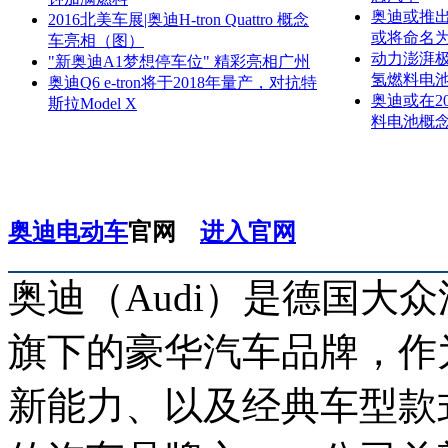
奥迪或推出
2016北美车展|奥迪H-tron Quattro 概念
或将命名为
车亮相（图）
动力澎湃极速
"新奥迪A1梦想停车位" 精彩亮相广州
氢燃料电池
奥迪Q6 e-tron将于2018年量产，对抗特
奥迪或在2
斯拉Model X
料电池概念
奥迪电动车
官网
进入官网
奥迪（Audi）是德国大
旗下的豪华汽车品牌，作
新能力、以及经典车型款