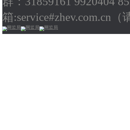
群：31859161 9920404 
箱:service#zhev.com