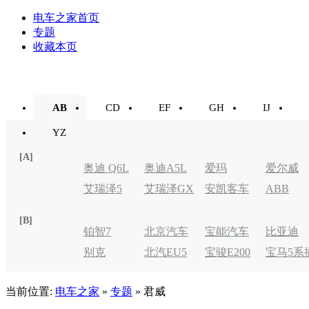
电车之家首页
专题
收藏本页
AB
CD
EF
GH
IJ
YZ
[A]
奥迪 Q6L
奥迪A5L
爱玛
爱尔威
艾瑞泽5
艾瑞泽GX
安凯客车
ABB
e-tron
[B]
铂智7
北京汽车
宝能汽车
比亚迪
别克
北汽EU5
宝骏E200
宝马5系
制造厂
VELITE
电式
当前位置:
电车之家
»
专题
» 君威