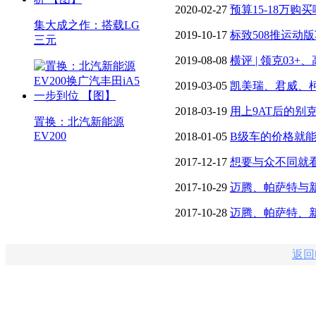
错！ 【图】
2020-02-27
预算15-18万购
集大成之作：搭载LG
2019-10-17
标致508推运动版
三元
2019-08-08
横评 | 领克03
得入手？
2019-03-05
凯美瑞、君威、
期打算买车的看过来！
2018-03-19
用上9AT后的别
置换：北汽新能源
EV200
2018-01-05
B级车的价格就
2017-12-17
想要与众不同就
2017-10-29
迈腾、帕萨特与
2017-10-28
迈腾、帕萨特、
返回