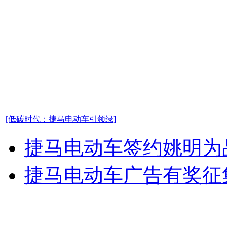
[低碳时代：捷马电动车引领绿]
捷马电动车签约姚明为
捷马电动车广告有奖征