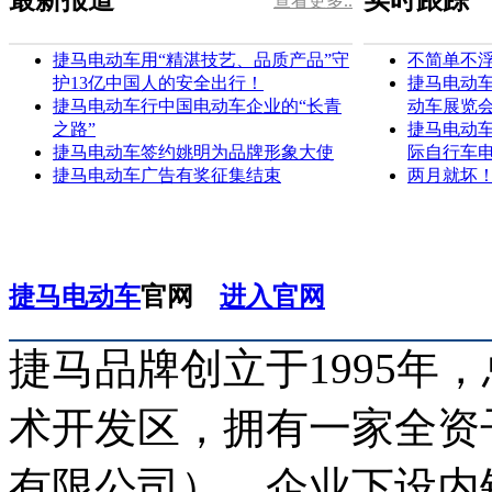
查看更多..
捷马电动车用“精湛技艺、品质产品”守
不简单不浮
护13亿中国人的安全出行！
捷马电动
捷马电动车行中国电动车企业的“长青
动车展览
之路”
捷马电动
捷马电动车签约姚明为品牌形象大使
际自行车电
捷马电动车广告有奖征集结束
两月就坏
捷马电动车
官网
进入官网
捷马品牌创立于1995年
术开发区，拥有一家全资
有限公司）。企业下设内