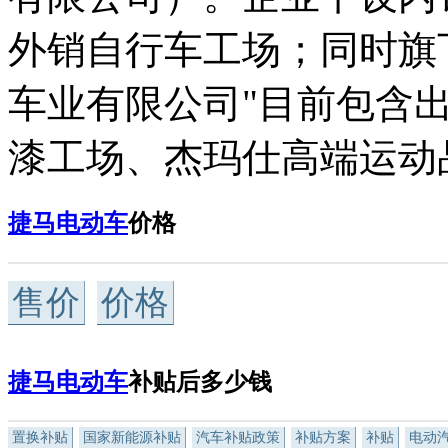
外销自行车工场；同时旗
车业有限公司"目前包含
漆工场、杰玛仕高端运动
捷马电动车
价格
售价
价格
捷马电动车
补贴后多少钱
置换补贴
国家新能源补贴
汽车补贴政策
补贴方案
补贴
电动