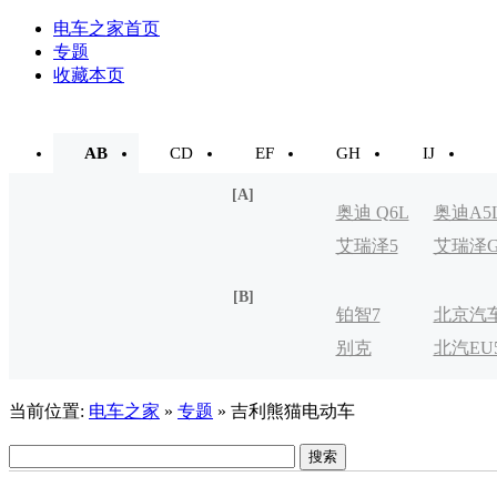
电车之家首页
专题
收藏本页
AB
CD
EF
GH
IJ
[A]
奥迪 Q6L
奥迪A5
艾瑞泽5
艾瑞泽
e-tron
[B]
铂智7
北京汽
别克
北汽EU
制造厂
VELITE
当前位置:
电车之家
»
专题
» 吉利熊猫电动车