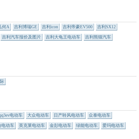
几何A
吉利博瑞GE
吉利icon
吉利帝豪EV500
吉利SX12
吉利汽车报价及图片
吉利大龟王电动车
吉利熊猫汽车
际
qq3ev电动车
大众电动车
日产聆风电动车
众泰电动车
迪电动车
英克莱电动车
金彭电动车
绿能电动车
爱玛电动车