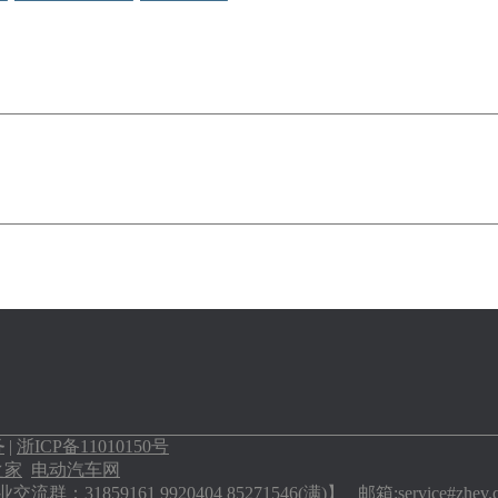
务
|
浙ICP备11010150号
之家
电动汽车网
流群：31859161 9920404 85271546(满)】 邮箱:service#zh