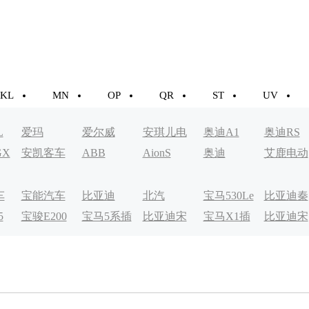
KL
MN
OP
QR
ST
UV
L
爱玛
爱尔威
安琪儿电
奥迪A1
奥迪RS
GX
安凯客车
ABB
AionS
奥迪
艾鹿电动
动车
车
车
宝能汽车
比亚迪
北汽
宝马530Le
比亚迪秦
5
宝骏E200
宝马5系插
比亚迪宋
宝马X1插
比亚迪宋
EV200
EV
电式
MAXDM
电式