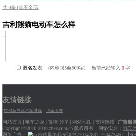
共
0
条 [查看全部]
吉利熊猫电动车怎么样
友情链接
杭州马自达汽车维修
汽车天窗
网站首页
|
电车之家
|
投稿·分享
|
网站地图
|
友情链接
|
广告服
Copyright ©2010-2030 zhev.com.cn 版权所有 网络实名：
电车
网络广告：
270747881
750472460
【企业交