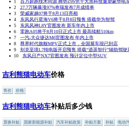
1
百万超跑技术同源 腾势Z9S凭十大黑科技重塑豪华电
2
27.7万辆暴涨97%奇瑞发布7月成绩单
3
荣威家越07将于8月13日亮相
4
东风风行星海V6将于8月8日预售 搭载华为智驾
5
东风风神L8Y官图发布 新车年内上市
6
零跑A05将于8月10日正式上市 最高续航510km
7
一汽-大众捷达M6官图发布 年内上市
8
尊界时代旗舰MPV正式上市，全国展车现已到店
9
别克至境L7纯电版开启预售 搭载“逍遥智行”辅助驾驶
10
东风日产NX7官图发布 预计定位中型SUV
吉利熊猫电动车
价格
售价
价格
吉利熊猫电动车
补贴后多少钱
置换补贴
国家新能源补贴
汽车补贴政策
补贴方案
补贴
电动