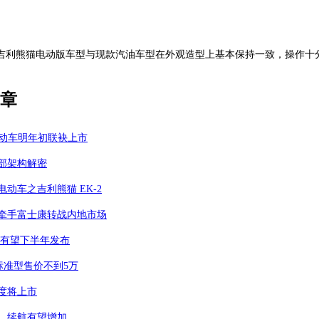
，吉利熊猫电动版车型与现款汽油车型在外观造型上基本保持一致，操作十分
章
电动车明年初联袂上市
部架构解密
电动车之吉利熊猫 EK-2
牵手富士康转战内地市场
 有望下半年发布
标准型售价不到5万
度将上市
 续航有望增加