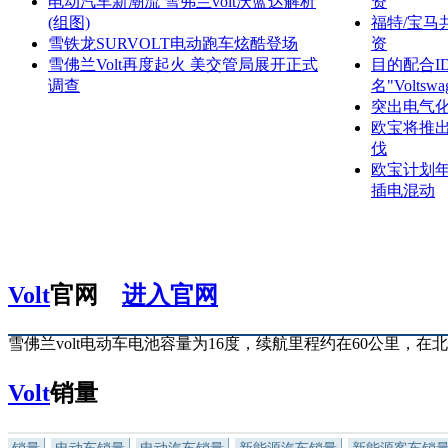
电动汽车新潮流 雪弗兰volt沃蓝达解析
资
(组图)
福特/宝马
雪铁龙SURVOLT电动跑车炫酷登场
资
雪佛兰Volt再度起火 美交管局展开正式
目的配合I
调查
名"Volts
突出电气化
欧宝将推出
伐
欧宝计划年
插电混动
Volt
官网
进入官网
雪佛兰volt电动车电池容量为16度，续航里程约在60公里，
Volt
销量