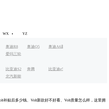
WX
YZ
奥迪R8
奥迪Q5
奥迪A6新
奥迪A3新
Aion LX
爱玛三轮
能源
能源
车
比亚迪S2
奔腾
比亚迪e5
比克宏翼
奔驰EQC
北汽新能
B30EV
电动
源EV
Volt补贴后多少钱、Volt新款好不好看、Volt质量怎么样，这里拥