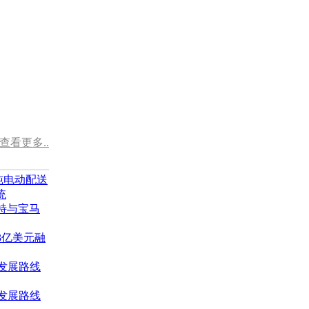
查看更多..
 为纯电动配送
统
特与宝马
3亿美元融
a发展路线
a发展路线