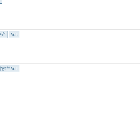
量
停产
Volt
雪佛兰Volt