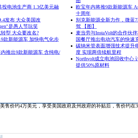
图
共投电池生产商 1.3亿美元融
欧宝年内将推9款新能源车 Am
十周年
D.4发布 大众美国改
别克新能源全新力作，微蓝7
wagen"是愚人节玩笑
驾 【图】
转型 大众要改名?
麦当劳与InstaVolt的合作
9款新能源车 加快电气化步
国餐厅推出电动汽车的快速
碳纳米管表面增强技术提升
内推出9款新能源车 含纯电/
度 实现两倍续航里程
Northvolt成立电池回收中心 
提供50%原材料
在北美售价约4万美元，享受美国政府及州政府的补贴后，售价约在