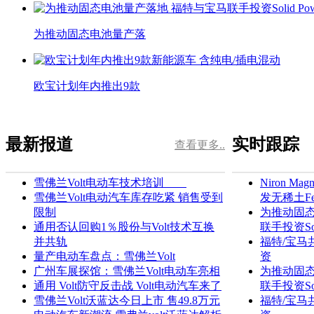
为推动固态电池量产落
欧宝计划年内推出9款
最新报道
实时跟踪
查看更多..
雪佛兰Volt电动车技术培训
Niron M
雪佛兰Volt电动汽车库存吃紧 销售受到
发无稀土F
限制
为推动固态
通用否认回购1％股份与Volt技术互换
联手投资Soli
并共轨
福特/宝马
量产电动车盘点：雪佛兰Volt
资
广州车展探馆：雪佛兰Volt电动车亮相
为推动固态
通用 Volt防守反击战 Volt电动汽车来了
联手投资Soli
雪佛兰Volt沃蓝达今日上市 售49.8万元
福特/宝马