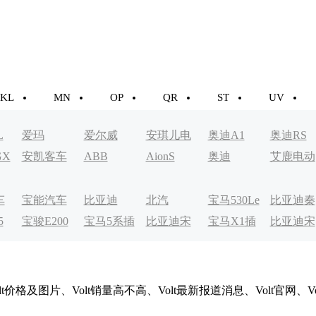
KL
MN
OP
QR
ST
UV
L
爱玛
爱尔威
安琪儿电
奥迪A1
奥迪RS
GX
安凯客车
ABB
AionS
奥迪
艾鹿电动
动车
车
车
宝能汽车
比亚迪
北汽
宝马530Le
比亚迪秦
5
宝骏E200
宝马5系插
比亚迪宋
宝马X1插
比亚迪宋
EV200
EV
电式
MAXDM
电式
t价格及图片、Volt销量高不高、Volt最新报道消息、Volt官网、