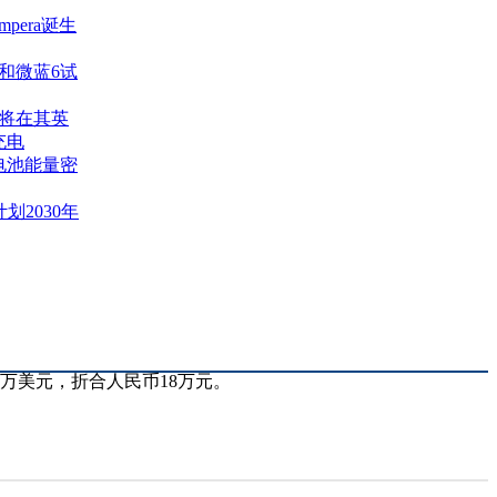
pera诞生
和微蓝6试
伙伴将在其英
充电
电池能量密
计划2030年
3万美元，折合人民币18万元。