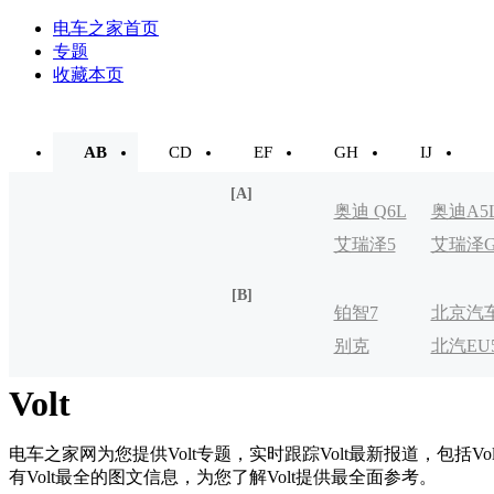
电车之家首页
专题
收藏本页
AB
CD
EF
GH
IJ
[A]
奥迪 Q6L
奥迪A5
艾瑞泽5
艾瑞泽
e-tron
[B]
铂智7
北京汽
别克
北汽EU
制造厂
VELITE
Volt
电车之家网为您提供Volt专题，实时跟踪Volt最新报道，包括Vol
有Volt最全的图文信息，为您了解Volt提供最全面参考。