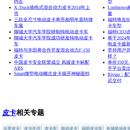
内瓦
型
X-Truck插电式混合动力皮卡2014年上
Lordst
市
量
三款全尺寸电动皮卡将亮相明年底特律
福特将在Blu
车展
卡车型
聊城大学汽车学院研制纯电动皮卡车
福特CEO
聊城大学汽车学院成功研发纯电动皮卡
将于2024
车
电皮卡最
福特与丰田将合作开发混合动力F-150
坚持用户共
皮卡
样？
中国皮卡安全联盟成立 风骏皮卡标配
单价350
ABS
手平台卖
Smart微型电动概念皮卡揭开神秘面纱
Rivia
迟交付
皮卡
相关专题
火星皮卡
皮卡生活
皮卡车
电动皮卡
福田皮卡车
长城柴油皮