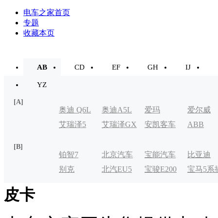
电车之家首页
专题
收藏本页
AB
CD
EF
GH
IJ
YZ
[A]
奥迪 Q6L
奥迪A5L
爱玛
爱尔威
艾瑞泽5
艾瑞泽GX
安凯客车
ABB
e-tron
[B]
铂智7
北京汽车
宝能汽车
比亚迪
别克
北汽EU5
宝骏E200
宝马5系
制造厂
VELITE
电式
皮卡