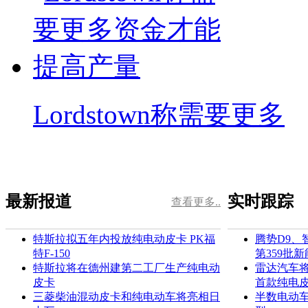
Lordstown称需要更多
最新报道
实时跟踪
查看更多..
特斯拉拟五年内投放纯电动皮卡 PK福
腾势D9、
特F-150
第359批
特斯拉将在德州建第二工厂生产纯电动
雷达汽车将
皮卡
首款纯电
三菱柴油混动皮卡和纯电动车将亮相日
半数电动车