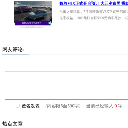
魏牌V8X正式开启预订 大五座布局 搭
电车之家消息，7月29日魏牌V8X正式开启
先享权益，2000元订金抵5000元购车尾款，试
网友评论:
热点文章