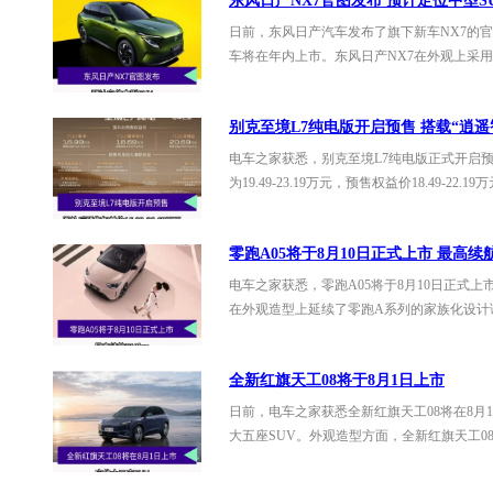
东风日产NX7官图发布 预计定位中型S
日前，东风日产汽车发布了旗下新车NX7的官
车将在年内上市。东风日产NX7在外观上采用
别克至境L7纯电版开启预售 搭载“逍
电车之家获悉，别克至境L7纯电版正式开启
为19.49-23.19万元，预售权益价18.49-22
零跑A05将于8月10日正式上市 最高续航
电车之家获悉，零跑A05将于8月10日正式上
在外观造型上延续了零跑A系列的家族化设计
全新红旗天工08将于8月1日上市
日前，电车之家获悉全新红旗天工08将在8月
大五座SUV。外观造型方面，全新红旗天工0