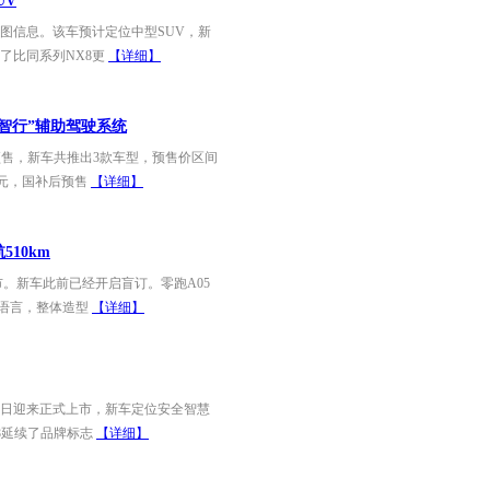
UV
图信息。该车预计定位中型SUV，新
了比同系列NX8更
【详细】
遥智行”辅助驾驶系统
预售，新车共推出3款车型，预售价区间
.19万元，国补后预售
【详细】
510km
市。新车此前已经开启盲订。零跑A05
语言，整体造型
【详细】
1日迎来正式上市，新车定位安全智慧
8延续了品牌标志
【详细】