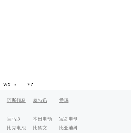
WX
YZ
阿斯顿马
奥特迅
爱玛
丁
宝马i8
本田电动
宝岛电动
比克电池
比德文
比亚迪纯
车
车