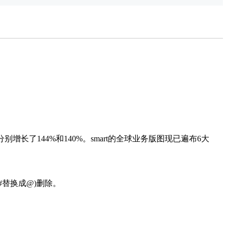
电动公交
车
增长了144%和140%。smart的全球业务版图现已遍布6大
#替换成@)删除。