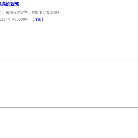
载高阶智驾
预订。魏牌官方宣布，立即下订尊享限时
驾购车享100000积
【详细】