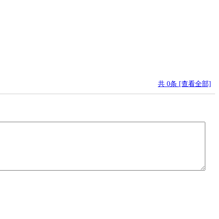
共
0
条 [查看全部]