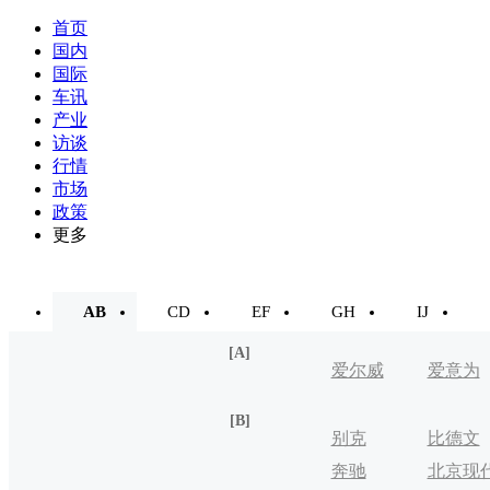
首页
国内
国际
车讯
产业
访谈
行情
市场
政策
更多
AB
CD
EF
GH
IJ
[A]
爱尔威
爱意为
[B]
别克
比德文
奔驰
北京现