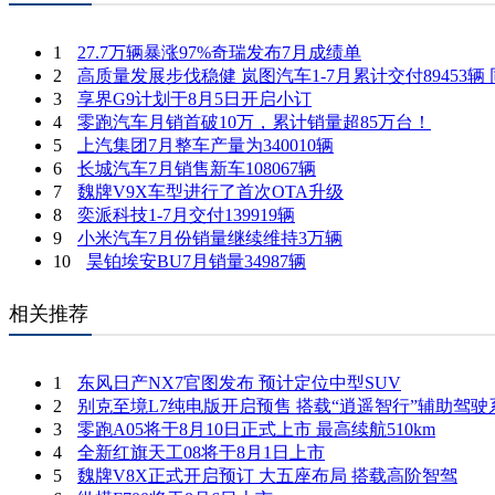
1
27.7万辆暴涨97%奇瑞发布7月成绩单
2
高质量发展步伐稳健 岚图汽车1-7月累计交付89453辆 
3
享界G9计划于8月5日开启小订
4
零跑汽车月销首破10万，累计销量超85万台！
5
上汽集团7月整车产量为340010辆
6
长城汽车7月销售新车108067辆
7
魏牌V9X车型进行了首次OTA升级
8
奕派科技1-7月交付139919辆
9
小米汽车7月份销量继续维持3万辆
10
昊铂埃安BU7月销量34987辆
相关推荐
1
东风日产NX7官图发布 预计定位中型SUV
2
别克至境L7纯电版开启预售 搭载“逍遥智行”辅助驾驶
3
零跑A05将于8月10日正式上市 最高续航510km
4
全新红旗天工08将于8月1日上市
5
魏牌V8X正式开启预订 大五座布局 搭载高阶智驾