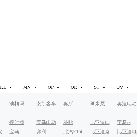
KL
MN
OP
QR
ST
UV
澳柯玛
安凯客车
奥斯
阿米尼
奥迪电动
车
保时捷
宝马电动
补贴
比亚迪电
宝马i3
代
宝马
宾利
北汽E150
比亚迪秦
比亚迪电
车
动轿车