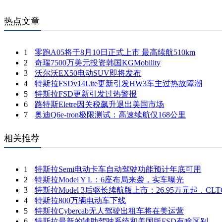
热点文章
1
零跑A05将于8月10日正式上市 最高续航510km
2
奇瑞7500万美元投资韩国KGMobility
3
沃尔沃EX50电动SUV即将发布
4
特斯拉FSDv14Lite更新引发HW3车主过热故障潮
5
特斯拉FSD更新引发过热警报
6
路特斯Eletre因关税飙升退出美国市场
7
奥迪Q6e-tron极限测试：高速续航仅168公里
相关推荐
1
特斯拉Semi电动卡车自动驾驶功能预计年底可用
2
特斯拉Model Y L：6座布局来袭，实车曝光
3
特斯拉Model 3后驱长续航版上市：26.95万元起，CL
4
特斯拉800万辆电动车下线
5
特斯拉Cybercab无人驾驶出租车将在美运营
6
特斯拉最新的辅助驾驶系统和美国版FSD有啥区别