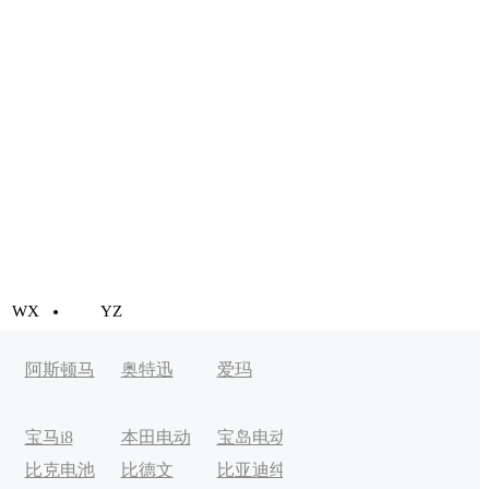
WX
YZ
阿斯顿马
奥特迅
爱玛
丁
宝马i8
本田电动
宝岛电动
比克电池
比德文
比亚迪纯
车
车