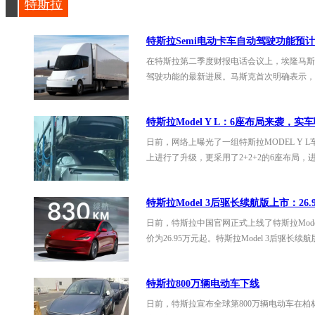
特斯拉
特斯拉Semi电动卡车自动驾驶功能预
在特斯拉第二季度财报电话会议上，埃隆马斯克透露
标
驾驶功能的最新进展。马斯克首次明确表示，S
特斯拉Model Y L：6座布局来袭，实
日前，网络上曝光了一组特斯拉MODEL Y
上进行了升级，更采用了2+2+2的6座布局
特斯拉Model 3后驱长续航版上市：26.
签
日前，特斯拉中国官网正式上线了特斯拉Mode
价为26.95万元起。特斯拉Model 3后驱长续
特斯拉800万辆电动车下线
日前，特斯拉宣布全球第800万辆电动车在