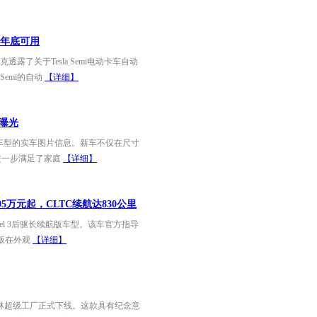
计年底可用
了关于Tesla Semi电动卡车自动
emi的自动
【详细】
车曝光
 L车型的实车图片信息。新车不仅在尺寸
，进一步满足了家庭
【详细】
95万元起，CLTC续航达830公里
l 3后驱长续航版车型。该车官方指导
航版在外观
【详细】
柏林超级工厂正式下线。这款具有纪念意