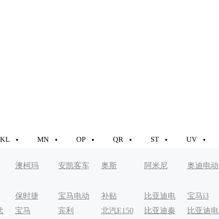
KL
MN
OP
QR
ST
UV
澳柯玛
安凯客车
奥斯
阿米尼
奥迪电动
车
保时捷
宝马电动
补贴
比亚迪电
宝马i3
代
宝马
宾利
北汽E150
比亚迪秦
比亚迪电
车
动轿车