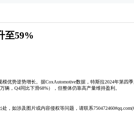
动车
至59%
优势逆势增长。据CoxAutomotive数据，特斯拉2024年
全年仅售2万辆，Q4同比下滑68%），但整体仍靠高产量维持盈利。
涉及图片或内容侵权等问题，请联系750472460#qq.com(