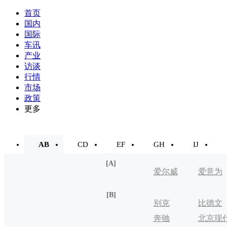
首页
国内
国际
车讯
产业
访谈
行情
市场
政策
更多
AB
CD
EF
GH
IJ
[A]
爱尔威
爱意为
[B]
别克
比德文
奔驰
北京现