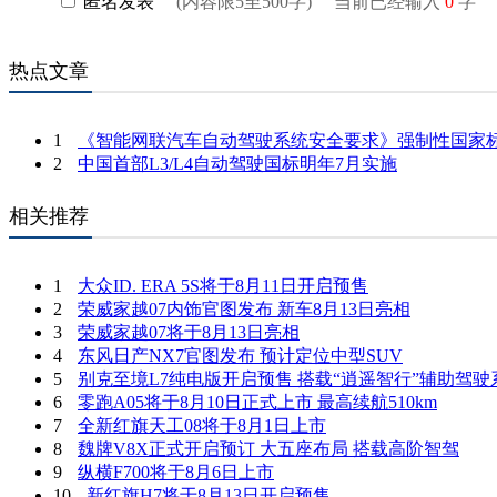
热点文章
1
《智能网联汽车自动驾驶系统安全要求》强制性国家
2
中国首部L3/L4自动驾驶国标明年7月实施
相关推荐
1
大众ID. ERA 5S将于8月11日开启预售
2
荣威家越07内饰官图发布 新车8月13日亮相
3
荣威家越07将于8月13日亮相
4
东风日产NX7官图发布 预计定位中型SUV
5
别克至境L7纯电版开启预售 搭载“逍遥智行”辅助驾驶
6
零跑A05将于8月10日正式上市 最高续航510km
7
全新红旗天工08将于8月1日上市
8
魏牌V8X正式开启预订 大五座布局 搭载高阶智驾
9
纵横F700将于8月6日上市
10
新红旗H7将于8月13日开启预售