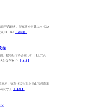
月11日开启预售。新车将会搭载城市NOA
D. ERA
【详细】
亮相
图。据悉新车将会在8月13日正式亮
、大沙发等核心
【详细】
正式亮相。该车外观造型上是由顶级豪车
观与尺寸上
【详细】
UV