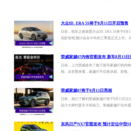
大众ID. ERA 5S将于8月11日开启预售
日前，电车之家获悉大众ID. ERA 5S将于8
高阶智驾,预计会在今年的三季度正式上市。大众I
荣威家越07内饰官图发布 新车8月13日
日前，上汽荣威发布了旗下新车家越07的内饰
相。从官图来看，家越07不仅将冰箱、彩电
荣威家越07将于8月13日亮相
日前，我们了解到荣威家越07将于8月13日
设计大师约瑟夫卡班操刀。荣威家越07在外
东风日产NX7官图发布 预计定位中型S