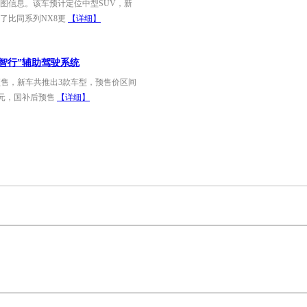
图信息。该车预计定位中型SUV，新
了比同系列NX8更
【详细】
遥智行”辅助驾驶系统
预售，新车共推出3款车型，预售价区间
.19万元，国补后预售
【详细】