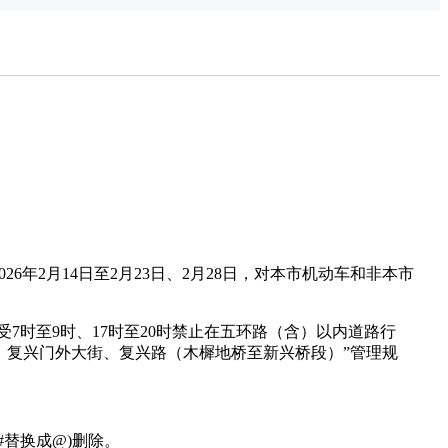
电动公交
车
年2月14日至2月23日、2月28日，对本市机动车和非本市
时至9时、17时至20时禁止在五环路（含）以内道路行
、复兴门外大街、复兴路（木樨地桥至新兴桥段）”管理规
#替换成@)删除。