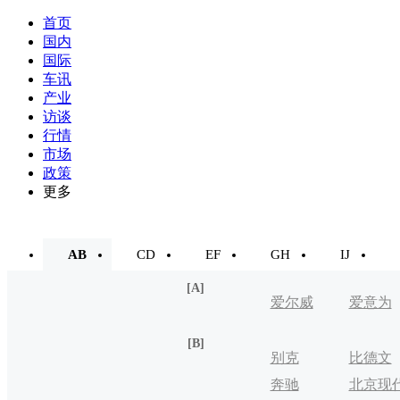
首页
国内
国际
车讯
产业
访谈
行情
市场
政策
更多
AB
CD
EF
GH
IJ
[A]
爱尔威
爱意为
[B]
别克
比德文
奔驰
北京现