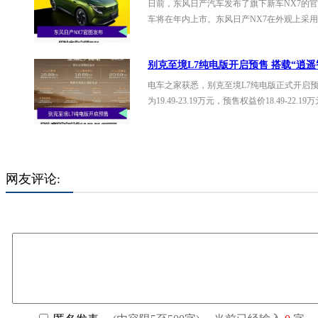
日前，东风日产汽车发布了旗下新车NX7的官
车将在年内上市。东风日产NX7在外观上采用
别克至境L7纯电版开启预售 搭载“逍
电车之家获悉，别克至境L7纯电版正式开启
为19.49-23.19万元，预售权益价18.49-22
网友评论: