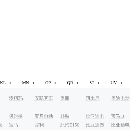
KL
MN
OP
QR
ST
UV
澳柯玛
安凯客车
奥斯
阿米尼
奥迪电动
车
保时捷
宝马电动
补贴
比亚迪电
宝马i3
代
宝马
宾利
北汽E150
比亚迪秦
比亚迪电
车
动轿车