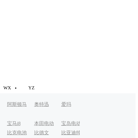
WX
YZ
阿斯顿马
奥特迅
爱玛
丁
宝马i8
本田电动
宝岛电动
比克电池
比德文
比亚迪纯
车
车