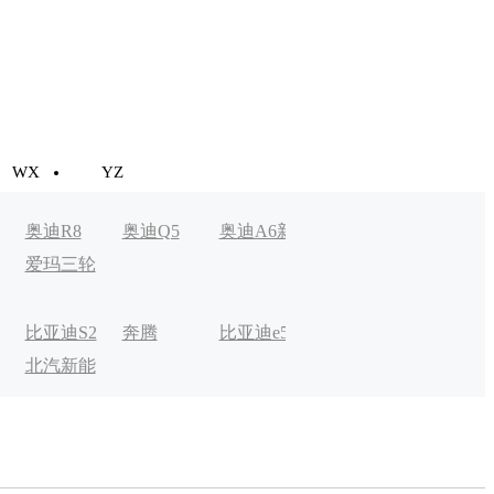
WX
YZ
奥迪R8
奥迪Q5
奥迪A6新
奥迪A3新
Aion LX
爱玛三轮
能源
能源
车
比亚迪S2
奔腾
比亚迪e5
比克宏翼
奔驰EQC
北汽新能
B30EV
电动
源EV