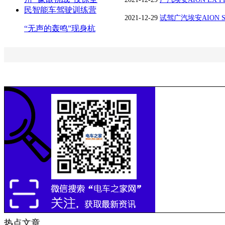
2021-12-29
试驾广汽埃安AION 
“无声的轰鸣”现身杭
美好
热点文章