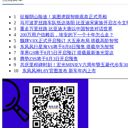
1
征服阴山险途！岚图虎踞智能底盘正式亮相
2
马可波罗丝路车队抵达洛阳 比亚迪宋家族开启古今文
3
重走万里丝路 比亚迪大唐以中国智造对话世界
4
200万用户信赖后，埃安的下一个十年怎么走？
5
魏牌V8X正式开启预订 大五座布局 搭载高阶智驾
6
东风风行星海V6将于8月8日预售 搭载华为智驾
7
享界G9将于8月5日开启预订 搭载最新激光雷达
8
腾势Z9S将于8月3日开启预售
9
共庆里程碑时刻！宏光MINIEV六周年暨五菱代步车3
10
东风风神L8Y官图发布 新车年内上市