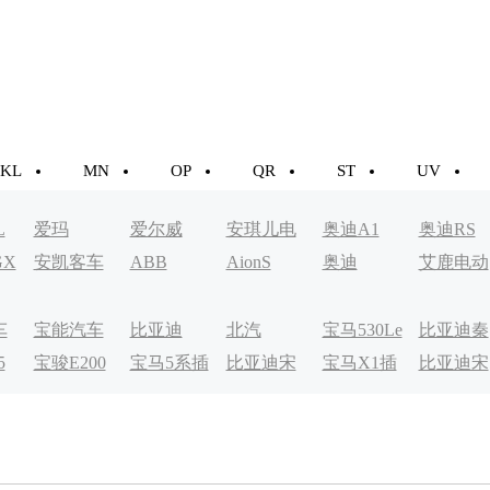
KL
MN
OP
QR
ST
UV
L
爱玛
爱尔威
安琪儿电
奥迪A1
奥迪RS
GX
安凯客车
ABB
AionS
奥迪
艾鹿电动
动车
车
车
宝能汽车
比亚迪
北汽
宝马530Le
比亚迪秦
5
宝骏E200
宝马5系插
比亚迪宋
宝马X1插
比亚迪宋
EV200
EV
电式
MAXDM
电式