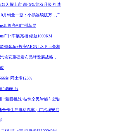
2022款闪耀上市 颜值智能双升级 打造
10月销量一览：小鹏连续破万，广
Plus即将亮相广州车展
lus广州车展亮相 续航1000KM
概念车+埃安AION LX Plus亮相
IME！广汽埃安重磅发布品牌发展战略，
发亮相
混改
66台 同比增123%
4566 台
州 “蒙眼挑战”技惊全民智能车驾驶
亚迪合作生产电动汽车；广汽埃安启
组
PLUS即将上市 纯电续航1000公里