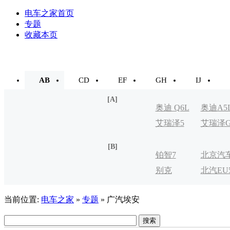
电车之家首页
专题
收藏本页
AB
CD
EF
GH
IJ
[A]
奥迪 Q6L
奥迪A5
艾瑞泽5
艾瑞泽
e-tron
[B]
铂智7
北京汽
别克
北汽EU
制造厂
VELITE
当前位置:
电车之家
»
专题
» 广汽埃安