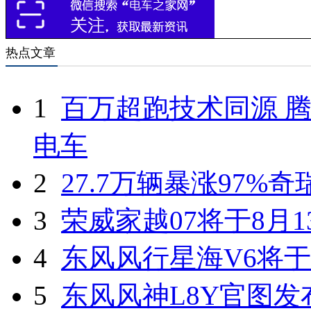
热点文章
1
百万超跑技术同源 腾
电车
2
27.7万辆暴涨97%
3
荣威家越07将于8月1
4
东风风行星海V6将于
5
东风风神L8Y官图发