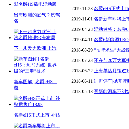
电”技术
2019-11-23
名爵eHS正式上市 
出海欧洲的底气？试驾
2019-11-01
名爵新车即将上
名
为1.3升，你会买吗？
2019-04-28
混动健将：名爵6
2019-04-11
名爵6新能源TR
下一步发力欧洲 上汽
2018-08-29
“拍牌求生”大战
粤牌可省近6万元
2018-07-23
还在与20万大军
源“一部到位”送沪牌、拿补
2018-06-22
上海单店月销过1
层次原因竟是TA！
2018-06-11
缸哥评车|抛开牌
新车图解 | 名爵eHS：
斑
油车强在哪？
2018-05-18
买新能源车不纠结 
爬升速度同级最快
名爵eHS正式上市 补贴