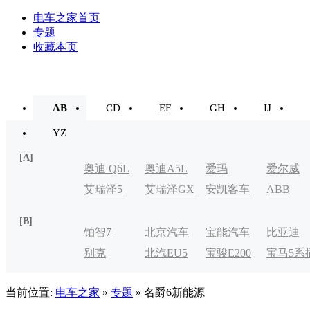
电车之家首页
专题
收藏本页
AB
CD
EF
GH
IJ
YZ
[A]
奥迪 Q6L
奥迪A5L
爱玛
爱尔威
艾瑞泽5
艾瑞泽GX
安凯客车
ABB
e-tron
[B]
铂智7
北京汽车
宝能汽车
比亚迪
别克
北汽EU5
宝骏E200
宝马5系
制造厂
VELITE
电式
当前位置:
电车之家
»
专题
» 名爵6新能源