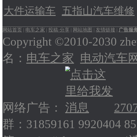
大件运输车
五指山汽车维修
网站首页
|
电车之家
|
投稿·分享
|
网站地图
|
友情链接
|
广告服
Copyright ©2010-2030
名：
电车之家
电动汽车
网络广告：
270
群：31859161 9920404 