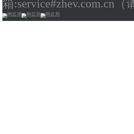
箱:service#zhev.com