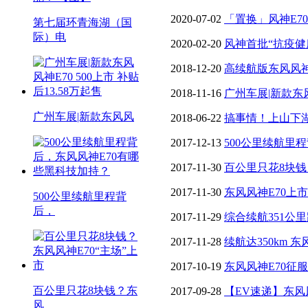
环湖评测收官：高海拔爬坡
2020-07-02
「置换」风神E7
第七届环青海湖（国
际）电
【图】
2020-02-20
风神首批“抗疫健
发高过滤杀菌汽车
2018-12-20
高续航版东风风神
2018-11-16
广州车展|新款东风
广州车展|新款东风风
13.58万起售
2018-06-22
搞事情！上山下湖
事
2017-12-13
500公里续航里
科技加持？
2017-11-30
百公里只花8块钱
2017-11-30
东风风神E70上市 
500公里续航里程背
后，
2017-11-29
综合续航351公
体验
2017-11-28
续航达350km 
2017-10-19
东风风神E70征
百公里只花8块钱？东
电动汽车挑战赛两项大奖
2017-09-28
【EV速递】东风风
风