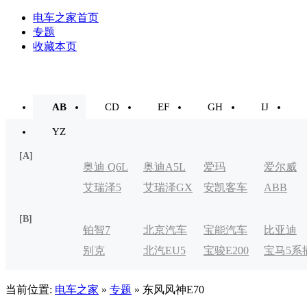
电车之家首页
专题
收藏本页
AB
CD
EF
GH
IJ
YZ
[A]
奥迪 Q6L
奥迪A5L
爱玛
爱尔威
艾瑞泽5
艾瑞泽GX
安凯客车
ABB
e-tron
[B]
铂智7
北京汽车
宝能汽车
比亚迪
别克
北汽EU5
宝骏E200
宝马5系
制造厂
VELITE
电式
当前位置:
电车之家
»
专题
» 东风风神E70