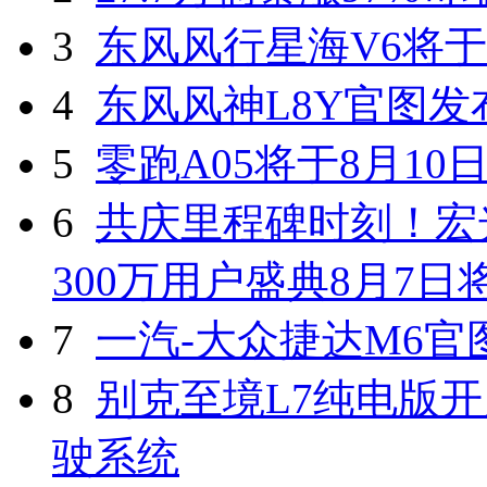
3
东风风行星海V6将于
4
东风风神L8Y官图发
5
零跑A05将于8月10
6
共庆里程碑时刻！宏光
300万用户盛典8月7
7
一汽-大众捷达M6官
8
别克至境L7纯电版开
驶系统