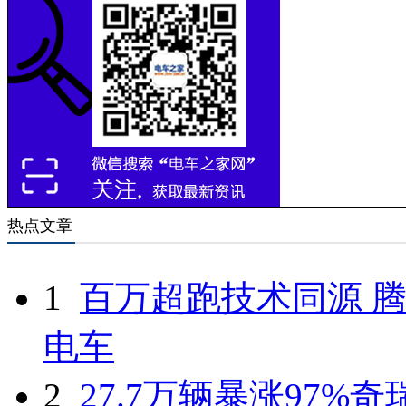
热点文章
1
百万超跑技术同源 腾
电车
2
27.7万辆暴涨97%