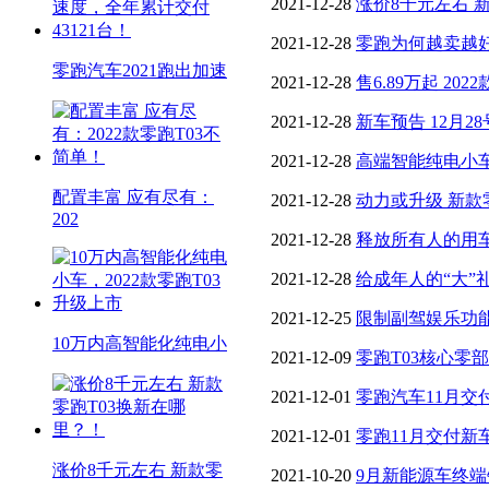
上市
2021-12-28
涨价8千元左右 
2021-12-28
零跑为何越卖越好
零跑汽车2021跑出加速
不容“小”觑
2021-12-28
售6.89万起 20
2021-12-28
新车预告 12月2
2021-12-28
高端智能纯电小车焕
配置丰富 应有尽有：
市
2021-12-28
动力或升级 新款零
202
2021-12-28
释放所有人的用车
2021-12-28
给成年人的“大”
2021-12-25
限制副驾娱乐功
10万内高智能化纯电小
2021-12-09
零跑T03核心零
2021-12-01
零跑汽车11月交付
2021-12-01
零跑11月交付新车
涨价8千元左右 新款零
2021-10-20
9月新能源车终端销