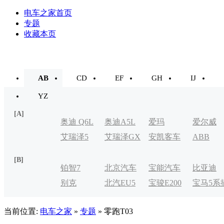
电车之家首页
专题
收藏本页
AB
CD
EF
GH
IJ
YZ
[A]
奥迪 Q6L
奥迪A5L
爱玛
爱尔威
艾瑞泽5
艾瑞泽GX
安凯客车
ABB
e-tron
[B]
铂智7
北京汽车
宝能汽车
比亚迪
别克
北汽EU5
宝骏E200
宝马5系
制造厂
VELITE
电式
当前位置:
电车之家
»
专题
» 零跑T03