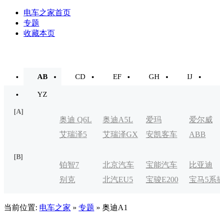
电车之家首页
专题
收藏本页
AB
CD
EF
GH
IJ
YZ
[A]
奥迪 Q6L
奥迪A5L
爱玛
爱尔威
艾瑞泽5
艾瑞泽GX
安凯客车
ABB
e-tron
[B]
铂智7
北京汽车
宝能汽车
比亚迪
别克
北汽EU5
宝骏E200
宝马5系
制造厂
VELITE
电式
当前位置:
电车之家
»
专题
» 奥迪A1