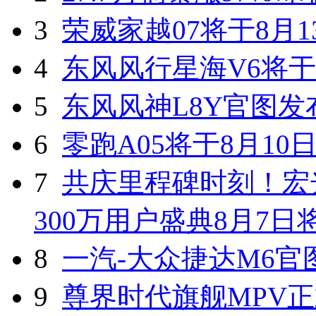
3
荣威家越07将于8月1
4
东风风行星海V6将于
5
东风风神L8Y官图发
6
零跑A05将于8月10
7
共庆里程碑时刻！宏光
300万用户盛典8月7
8
一汽-大众捷达M6官
9
尊界时代旗舰MPV