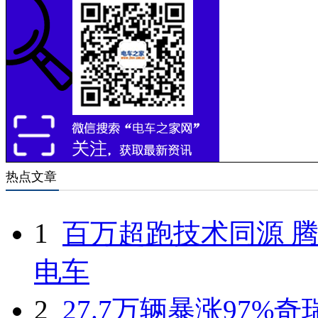
热点文章
1
百万超跑技术同源 腾
电车
2
27.7万辆暴涨97%