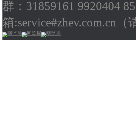
群：31859161 9920404 
箱:service#zhev.com