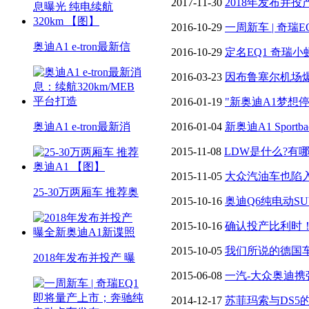
2017-11-30
2018年发布并投
2016-10-29
一周新车 | 奇
奥迪A1 e-tron最新信
卡车发布
2016-10-29
定名EQ1 奇瑞
2016-03-23
因布鲁塞尔机场
2016-01-19
"新奥迪A1梦想
奥迪A1 e-tron最新消
2016-01-04
新奥迪A1 Sport
2015-11-08
LDW是什么?有
2015-11-05
大众汽油车也陷
25-30万两厢车 推荐奥
涉中国
2015-10-16
奥迪Q6纯电动SU
2015-10-16
确认投产比利时！
2018年投产
2015-10-05
我们所说的德国
2018年发布并投产 曝
2015-06-08
一汽-大众奥迪
2014-12-17
苏菲玛索与DS5