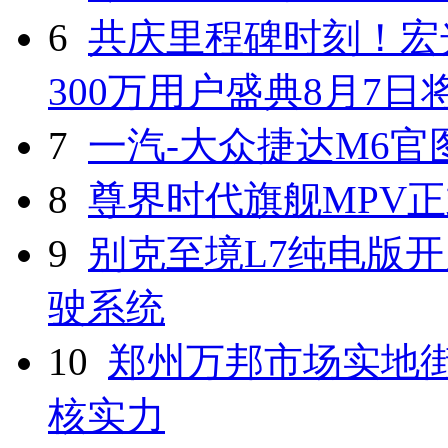
6
共庆里程碑时刻！宏光
300万用户盛典8月7
7
一汽-大众捷达M6官
8
尊界时代旗舰MPV
9
别克至境L7纯电版开
驶系统
10
郑州万邦市场实地
核实力