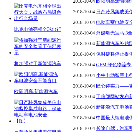
2018-10-04
欧阳明高:新能
2018-10-04
日产聆风集成美
动车电池安全 【图】
2018-10-04
电动车蓄电池安全
比克电池亮相全球出行
举行
2018-10-04
外媒曝光宝马i3
2018-10-04
新能源汽车补贴
必然趋势
2018-10-04
保时捷将停止提
将加强对于新能源汽车
电池驱动
2018-10-04
GFM 绿色物流专
力电池系统如何配置
2018-10-04
小牛电动智慧出
户”常州
2018-10-04
匠心铸实力——
欧阳明高:新能源汽车
郑州开城
2018-10-04
工信部网站发布
2018-10-04
新能源汽车电池
2018-10-04
中国最大锂电池
能五分之一的锂产品 【图】
2018-10-04
长途自驾，汽车
日产聆风集成美信电池