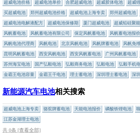
超威电池价格
超威电池单价
合肥超威电池
超威胶体电池
超威
买超威电池
郑州超威电池价格
超威电池上海专卖
郑州超威电池
超威电池电解液配方
超威电池保修期
厦门超威电池
超威铅硅聚
风帆蓄电池
风帆蓄电池有限公司
保定风帆蓄电池
风帆蓄电池报
风帆电池代理商
风帆电池
北京风帆电池
风帆牌蓄电池
风帆免
昆明风帆蓄电池
西安风帆电池
西安风帆蓄电池
广州风帆蓄电池
苏州海宝电池
国产弘毅电池
弘毅商务电池
弘毅电池
弘毅手机
金霸王电池容量
金霸王干电池
理士蓄电池
深圳理士蓄电池
深
新能源汽车电池
相关搜索
超威电池上海专卖
骆驼牌蓄电池
天能电池报价
磷酸铁锂电池
江苏金湖理士电池
共
0
条 [查看全部]