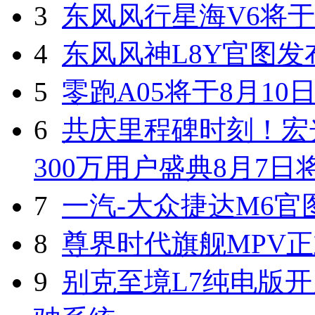
3
东风风行星海V6将于
4
东风风神L8Y官图发
5
零跑A05将于8月10
6
共庆里程碑时刻！宏光
300万用户盛典8月7
7
一汽-大众捷达M6官
8
尊界时代旗舰MPV
9
别克至境L7纯电版开