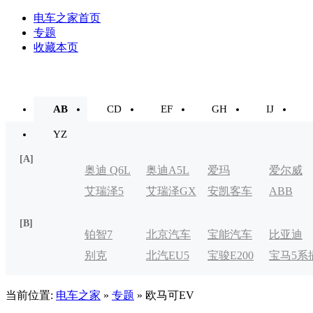
电车之家首页
专题
收藏本页
AB
CD
EF
GH
IJ
YZ
[A]
奥迪 Q6L
奥迪A5L
爱玛
爱尔威
艾瑞泽5
艾瑞泽GX
安凯客车
ABB
e-tron
[B]
铂智7
北京汽车
宝能汽车
比亚迪
别克
北汽EU5
宝骏E200
宝马5系
制造厂
VELITE
电式
当前位置:
电车之家
»
专题
» 欧马可EV