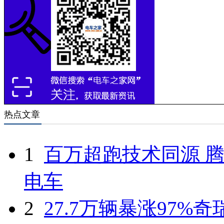
热点文章
1
百万超跑技术同源 腾
电车
2
27.7万辆暴涨97%