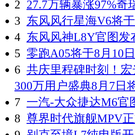
2
27.7万辆暴涨97%
3
东风风行星海V6将于
4
东风风神L8Y官图发
5
零跑A05将于8月10
6
共庆里程碑时刻！宏光
300万用户盛典8月7
7
一汽-大众捷达M6官
8
尊界时代旗舰MPV
9
别克至境L7纯电版开