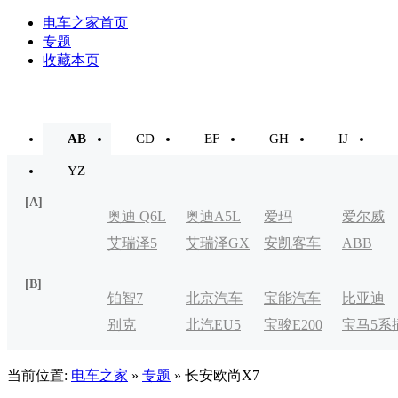
电车之家首页
专题
收藏本页
AB
CD
EF
GH
IJ
YZ
[A]
奥迪 Q6L
奥迪A5L
爱玛
爱尔威
艾瑞泽5
艾瑞泽GX
安凯客车
ABB
e-tron
[B]
铂智7
北京汽车
宝能汽车
比亚迪
别克
北汽EU5
宝骏E200
宝马5系
制造厂
VELITE
电式
当前位置:
电车之家
»
专题
» 长安欧尚X7