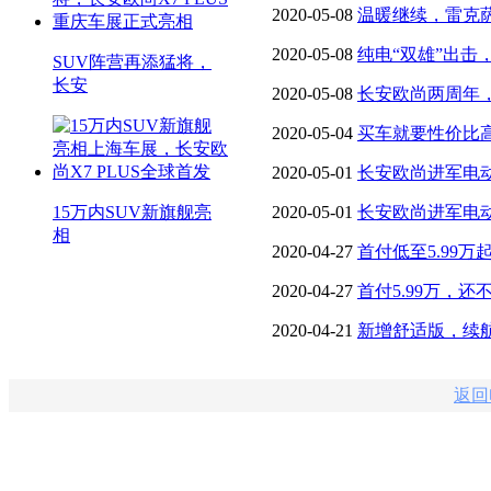
车”服务！
2020-05-08
温暖继续，雷克
【图】
2020-05-08
纯电“双雄”出击
SUV阵营再添猛将，
长安
2020-05-08
长安欧尚两周年
400km！ 【图】
2020-05-04
买车就要性价比
SUV配置高价格好
2020-05-01
长安欧尚进军电动
15万内SUV新旗舰亮
增长神话？
2020-05-01
长安欧尚进军电动
相
增长神话？
2020-04-27
首付低至5.99
刷脸时代
2020-04-27
首付5.99万，
么买都划算！
2020-04-21
新增舒适版，续航
逸·纯电来了 【图】
返回