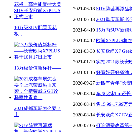
新荣威i5 GT诠释率性青春！
2021-06-18
SUV阵营再添猛将
展正式亮相
2021-06-13
2021重庆车展:
10万级SUV配置天花
升级
2021-04-19
15万内SUV新
板，
PLUS全球首发
2021-04-12
欧尚X7PLUS
将进入PLUS时代
2021-03-30
长安欧尚X7 Ge
11.59万元
2021-01-20
实拍2021款长
13万级价值新标杆——
作！
2021-01-15
好看好开好省油
X70 PLUS
2020-09-27
新四有青年”长安
启全球预定
2020-08-14
车身比宋Pro还长
价15.99-17.99万元 【图】
2020-08-14
售15.99-17.9
2021成都车展怎么耍？
上
【图】
2020-08-14
长安欧尚X7 EV
万-17.99万元 【图】
2020-07-06
打响消费改革第一