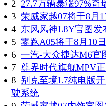
2
27.7万辆暴涨97%
3
荣威家越07将于8月1
4
东风风神L8Y官图发
5
零跑A05将于8月10
6
一汽-大众捷达M6官
7
尊界时代旗舰MPV
8
别克至境L7纯电版开
驶系统
9
荣威家越07内饰官图