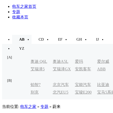
电车之家首页
专题
收藏本页
AB
CD
EF
GH
IJ
YZ
[A]
奥迪 Q6L
奥迪A5L
爱玛
爱尔威
艾瑞泽5
艾瑞泽GX
安凯客车
ABB
e-tron
[B]
铂智7
北京汽车
宝能汽车
比亚迪
别克
北汽EU5
宝骏E200
宝马5系
制造厂
VELITE
电式
当前位置:
电车之家
»
专题
» 蔚来