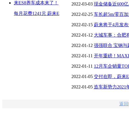
拳打蔚来换电模式？
2022-03-03
现金储备近600
每月花费1241元 蔚来E
资
2022-02-25
车长超5m/零百加速
蔚来ET7
2022-02-15
蔚来将于4月发布
ES7/对手直指宝马X5L
2022-01-12
大城车事：合肥有
2022-01-12
强强联合 宝钢
2022-01-11
开年重磅！MAX
NOM，领航辅助全面上车
2022-01-11
12月车企销量T
奇瑞新能源跻身前五
2022-01-05
交付在即，蔚来E
2022-01-05
造车新势力2021
近10万大关
返回