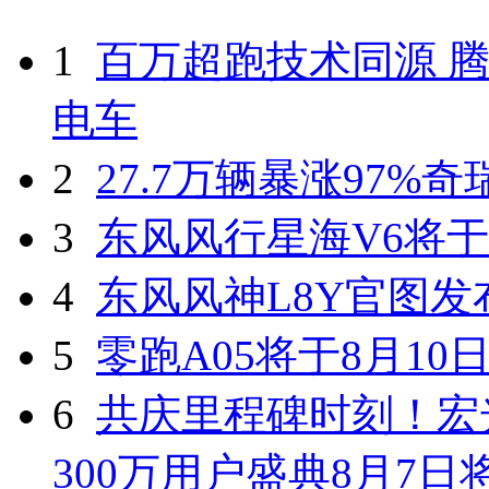
1
百万超跑技术同源 腾
电车
2
27.7万辆暴涨97%
3
东风风行星海V6将于
4
东风风神L8Y官图发
5
零跑A05将于8月10
6
共庆里程碑时刻！宏光
300万用户盛典8月7