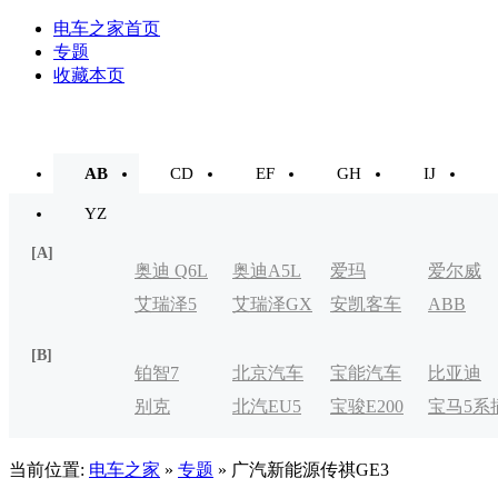
电车之家首页
专题
收藏本页
AB
CD
EF
GH
IJ
YZ
[A]
奥迪 Q6L
奥迪A5L
爱玛
爱尔威
艾瑞泽5
艾瑞泽GX
安凯客车
ABB
e-tron
[B]
铂智7
北京汽车
宝能汽车
比亚迪
别克
北汽EU5
宝骏E200
宝马5系
制造厂
VELITE
电式
当前位置:
电车之家
»
专题
» 广汽新能源传祺GE3