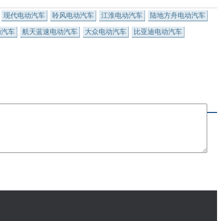
现代电动汽车
聆风电动汽车
江淮电动汽车
陆地方舟电动汽车
动汽车
航天蓝速电动汽车
大众电动汽车
比亚迪电动汽车