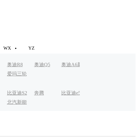
WX
YZ
奥迪R8
奥迪Q5
奥迪A6新
奥迪A3新
Aion LX
爱玛三轮
能源
能源
车
比亚迪S2
奔腾
比亚迪e5
比克宏翼
奔驰EQC
北汽新能
B30EV
电动
源EV