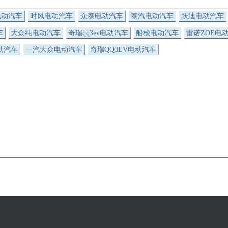
电动汽车
时风电动汽车
众泰电动汽车
泰汽电动汽车
跃迪电动汽车
车
大众纯电动汽车
奇瑞qq3ev电动汽车
船梭电动汽车
雷诺ZOE电
动汽车
一汽大众电动汽车
奇瑞QQ3EV电动汽车