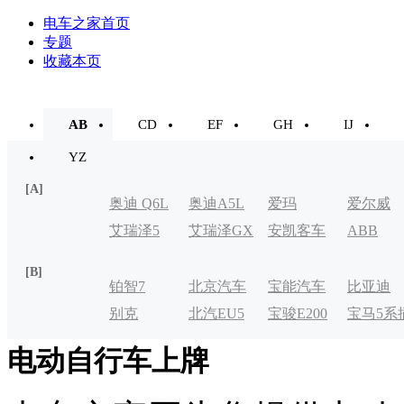
电车之家首页
专题
收藏本页
AB
CD
EF
GH
IJ
YZ
[A]
奥迪 Q6L
奥迪A5L
爱玛
爱尔威
艾瑞泽5
艾瑞泽GX
安凯客车
ABB
e-tron
[B]
铂智7
北京汽车
宝能汽车
比亚迪
别克
北汽EU5
宝骏E200
宝马5系
制造厂
VELITE
电式
电动自行车上牌