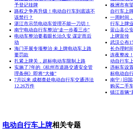
予登记挂牌
株洲市有望
路权之争再升级！电动自行车到底该不
自行车上
该禁行？
一周时间，
湛江市示范电动车管理不能一刀切！
行车上牌
南宁电动自行车整治“走一步看三步”
蓝山县公
电动车整治要着眼长治久安 谋定而后
上牌宣传
动
武汉公布1
海门开展专项整治 未上牌电动车上路
长办理时
要罚款
连夜整改
扎紧上牌关，超标电动车限制上路
动自行车
实施了7年的《杭州市道路交通安全管
违标车设
理条例》即将“大修”
标电动自
7月以来 成都查处电动自行车交通违法
南宁 | 
12.26万件
购买二手
镇江首辆“
电动自行车上牌
相关专题