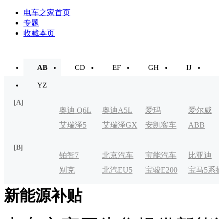
电车之家首页
专题
收藏本页
AB
CD
EF
GH
IJ
YZ
[A]
奥迪 Q6L
奥迪A5L
爱玛
爱尔威
艾瑞泽5
艾瑞泽GX
安凯客车
ABB
e-tron
[B]
铂智7
北京汽车
宝能汽车
比亚迪
别克
北汽EU5
宝骏E200
宝马5系
制造厂
VELITE
电式
新能源补贴