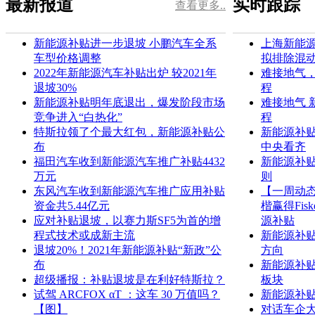
最新报道
实时跟踪
查看更多..
新能源补贴进一步退坡 小鹏汽车全系
上海新能
车型价格调整
拟排除混
2022年新能源汽车补贴出炉 较2021年
难接地气
退坡30%
程
新能源补贴明年底退出，爆发阶段市场
难接地气 
竞争进入“白热化”
程
特斯拉领了个最大红包，新能源补贴公
新能源补贴
布
中央看齐
福田汽车收到新能源汽车推广补贴4432
新能源补贴
万元
则
东风汽车收到新能源汽车推广应用补贴
【一周动态
资金共5.44亿元
楷赢得Fi
应对补贴退坡，以赛力斯SF5为首的增
源补贴
程式技术或成新主流
新能源补贴
退坡20%！2021年新能源补贴“新政”公
方向
布
新能源补
超级播报：补贴退坡是在利好特斯拉？
板块
试驾 ARCFOX αT ：这车 30 万值吗？
新能源补
【图】
对话车企