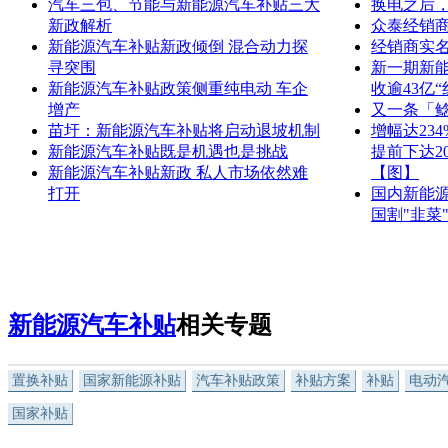
汽车三包、节能与新能源汽车补贴三大
换电之后
新政解析
众泰经销商
新能源汽车补贴新政倾倒 混合动力探
经销商实名
寻突围
新一期新
新能源汽车补贴政策侧重纯电动 车企
收逾43亿“
增产
又一条「
苗圩：新能源汽车补贴将启动退坡机制
增幅达234
新能源汽车补贴既是机遇也是挑战
提前下达2
新能源汽车补贴新政 私人市场依然难
【图】
打开
国内新能源
国割"韭菜
新能源汽车补贴
相关专题
置换补贴
国家新能源补贴
汽车补贴政策
补贴方案
补贴
电动
国家补贴