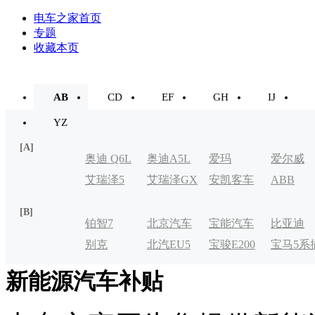
电车之家首页
专题
收藏本页
AB
CD
EF
GH
IJ
YZ
[A]
奥迪 Q6L
奥迪A5L
爱玛
爱尔威
艾瑞泽5
艾瑞泽GX
安凯客车
ABB
e-tron
[B]
铂智7
北京汽车
宝能汽车
比亚迪
别克
北汽EU5
宝骏E200
宝马5系
制造厂
VELITE
电式
新能源汽车补贴