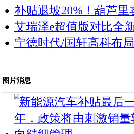
补贴退坡20%！葫芦里
艾瑞泽e超值版对比全新
宁德时代/国轩高科布
图片消息