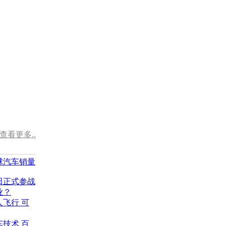
查看更多..
球汽车销量
田正式参战
业？
飞行 可
技术 百