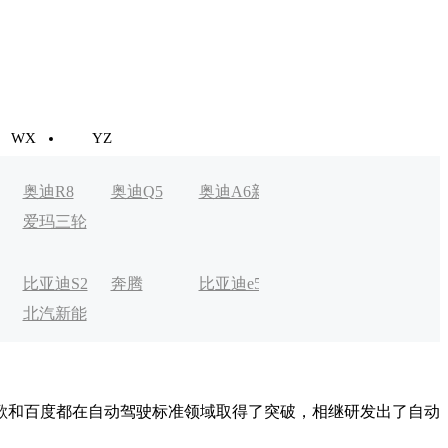
WX
YZ
奥迪R8
奥迪Q5
奥迪A6新
奥迪A3新
Aion LX
爱玛三轮
能源
能源
车
比亚迪S2
奔腾
比亚迪e5
比克宏翼
奔驰EQC
北汽新能
B30EV
电动
源EV
歌和百度都在自动驾驶标准领域取得了突破，相继研发出了自动