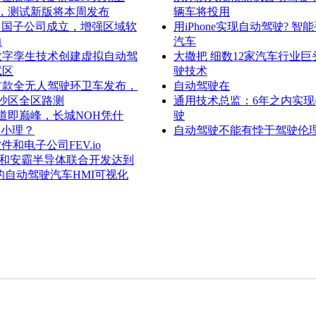
美元，测试新版将本周发布
辆车将投用
D中国子公司成立，增强区域软
用iPhone实现自动驾驶? 智
力
汽车
数字孪生技术创建虚拟自动驾
大撒把 细数12家汽车行业
试区
驶技术
首款全无人驾驶环卫车发布，
自动驾驶在
沙区全区路测
通用技术总监：6年之内实现
道即巅峰，长城NOH凭什
驶
蔚小理？
自动驾驶不能有悖于驾驶伦
件和电子公司FEV.io
ation和安霸半导体联合开发达到
别的自动驾驶汽车HMI可视化