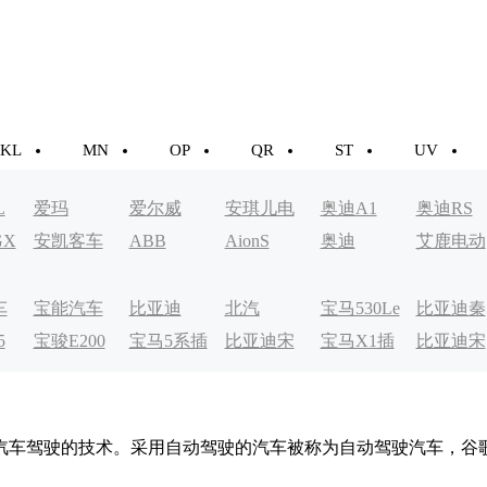
KL
MN
OP
QR
ST
UV
L
爱玛
爱尔威
安琪儿电
奥迪A1
奥迪RS
GX
安凯客车
ABB
AionS
奥迪
艾鹿电动
动车
车
车
宝能汽车
比亚迪
北汽
宝马530Le
比亚迪秦
5
宝骏E200
宝马5系插
比亚迪宋
宝马X1插
比亚迪宋
EV200
EV
电式
MAXDM
电式
汽车驾驶的技术。采用自动驾驶的汽车被称为自动驾驶汽车，谷