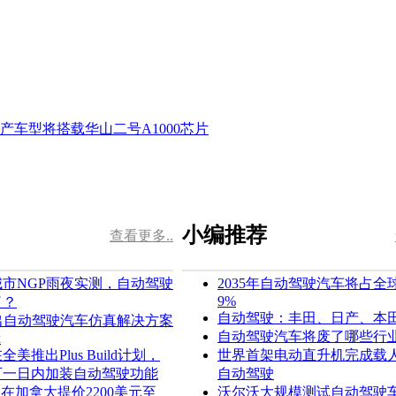
小编推荐
查看更多..
市NGP雨夜实测，自动驾驶
2035年自动驾驶汽车将占全
9%
了？
自动驾驶：丰田、日产、本
ex推出自动驾驶汽车仿真解决方案
自动驾驶汽车将废了哪些行
x
美推出Plus Build计划，
世界首架电动直升机完成载人
可一日内加装自动驾驶功能
自动驾驶
D在加拿大提价2200美元至
沃尔沃大规模测试自动驾驶车