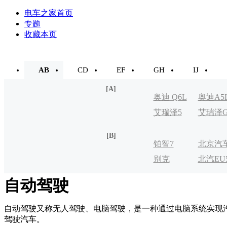
电车之家首页
专题
收藏本页
AB
CD
EF
GH
IJ
[A]
奥迪 Q6L
奥迪A5
艾瑞泽5
艾瑞泽
e-tron
[B]
铂智7
北京汽
别克
北汽EU
制造厂
VELITE
自动驾驶
自动驾驶又称无人驾驶、电脑驾驶，是一种通过电脑系统实现
驾驶汽车。