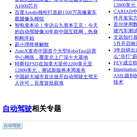
12800
A1000芯片
CARIA
百度Apollo领衔打造超1500万高像素车
件开发实
载摄像头模组
首尔使用
智电资本论｜专访云九资本王京：今天
驶汽车测
的自动驾驶像30年前中国互联网，热身
文远知行
刚刚开始
5月开启南
蔚小理终将解散
3年自研出
AutoX发布中国首个大型RoboTaxi运营
么“吊打”
中心网络，覆盖北上广深十大基地
FEV成立软
特斯拉FSD在加拿大提价2200美元至
Imagin
12800美元，测试新版将本周发布
ASIL级
中国超大城市首次放开自动驾驶主驾无
技术
人许可，百度首批获准
自动驾驶
相关专题
自动驾驶