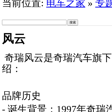
当前位置:
电车之家
»
专
风云
奇瑞风云是奇瑞汽车旗下
绍：
品牌历史
- 诞生背景：1997年奇瑞