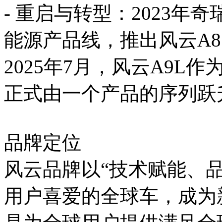
- 重启与转型：2023
能源产品线，推出风云A
2025年7月，风云A9
正式由一个产品的序列跃
品牌定位
风云品牌以“技术赋能、
用户喜爱的全球车，成为