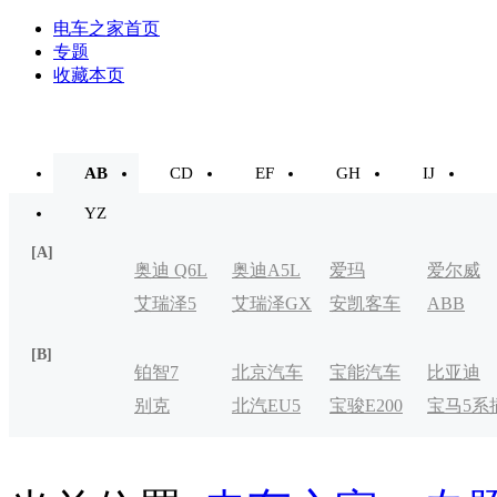
电车之家首页
专题
收藏本页
AB
CD
EF
GH
IJ
YZ
[A]
奥迪 Q6L
奥迪A5L
爱玛
爱尔威
艾瑞泽5
艾瑞泽GX
安凯客车
ABB
e-tron
[B]
铂智7
北京汽车
宝能汽车
比亚迪
别克
北汽EU5
宝骏E200
宝马5系
制造厂
VELITE
电式