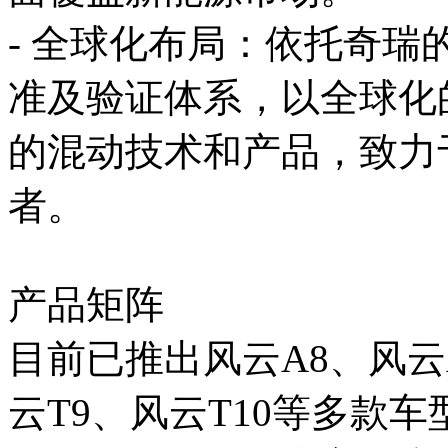
- 全球化布局：依托奇
准及验证体系，以全球化
的混动技术和产品，致力
者。
产品矩阵
目前已推出风云A8、风云A
云T9、风云T10等多款