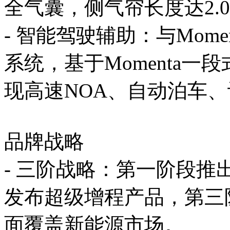
全气囊，侧气帘长度达2.
- 智能驾驶辅助：与Mom
系统，基于Momenta
现高速NOA、自动泊车
品牌战略
- 三阶战略：第一阶段
发布超级增程产品，第三
面覆盖新能源市场。