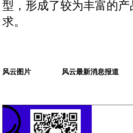
型，形成了较为丰富的产
求。
风云图片
风云最新消息报道