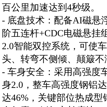
百公里加速达到4秒级。
- 底盘技术：配备AI磁
阶五连杆+CDC电磁悬挂
2.0智能双控系统，可使
头、转弯不侧倾、颠簸不
- 车身安全：采用高强度
身2.0，整车高强度钢铝
达46%，关键部位热成型