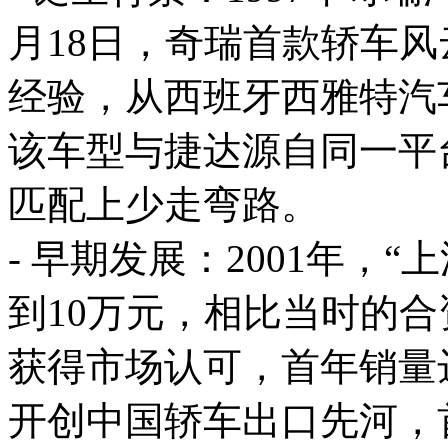
月18日，奇瑞首款轿车
经验，从西班牙西雅特汽车
该车型与捷达源自同一平
匹配上少走弯路。
- 早期发展：2001年，
到10万元，相比当时的合
获得市场认可，首年销量达
开创中国轿车出口先河，