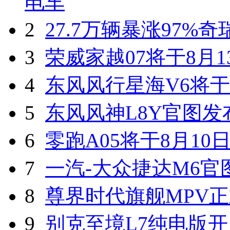
电车
2
27.7万辆暴涨97%
3
荣威家越07将于8月1
4
东风风行星海V6将于
5
东风风神L8Y官图发
6
零跑A05将于8月10
7
一汽-大众捷达M6官
8
尊界时代旗舰MPV
9
别克至境L7纯电版开