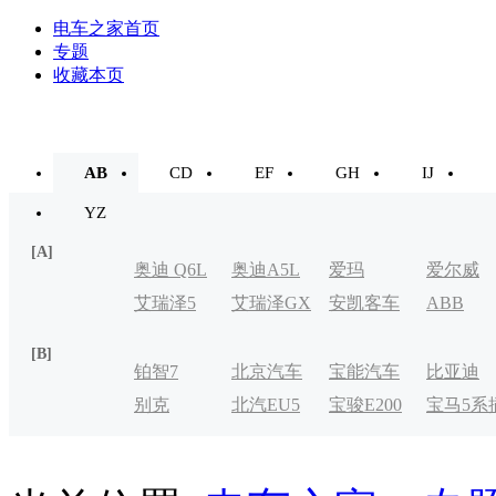
电车之家首页
专题
收藏本页
AB
CD
EF
GH
IJ
YZ
[A]
奥迪 Q6L
奥迪A5L
爱玛
爱尔威
艾瑞泽5
艾瑞泽GX
安凯客车
ABB
e-tron
[B]
铂智7
北京汽车
宝能汽车
比亚迪
别克
北汽EU5
宝骏E200
宝马5系
制造厂
VELITE
电式