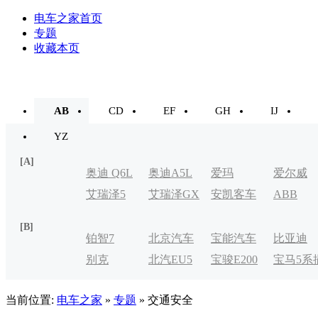
电车之家首页
专题
收藏本页
AB
CD
EF
GH
IJ
YZ
[A]
奥迪 Q6L
奥迪A5L
爱玛
爱尔威
艾瑞泽5
艾瑞泽GX
安凯客车
ABB
e-tron
[B]
铂智7
北京汽车
宝能汽车
比亚迪
别克
北汽EU5
宝骏E200
宝马5系
制造厂
VELITE
电式
当前位置:
电车之家
»
专题
» 交通安全