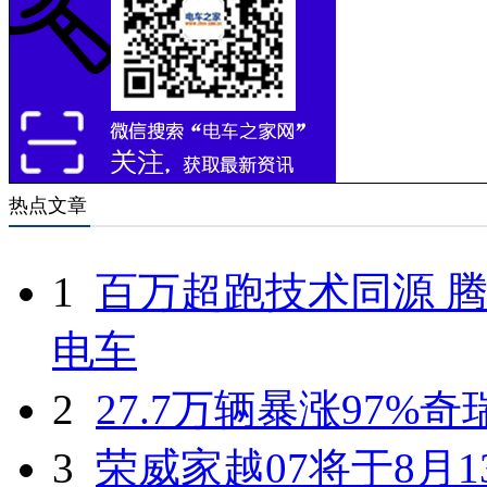
热点文章
1
百万超跑技术同源 腾
电车
2
27.7万辆暴涨97%
3
荣威家越07将于8月1