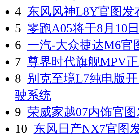
4
东风风神L8Y官图发
5
零跑A05将于8月10
6
一汽-大众捷达M6官
7
尊界时代旗舰MPV
8
别克至境L7纯电版开
驶系统
9
荣威家越07内饰官图
10
东风日产NX7官图发