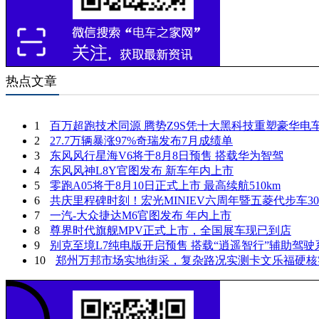
热点文章
1
百万超跑技术同源 腾势Z9S凭十大黑科技重塑豪华电
2
27.7万辆暴涨97%奇瑞发布7月成绩单
3
东风风行星海V6将于8月8日预售 搭载华为智驾
4
东风风神L8Y官图发布 新车年内上市
5
零跑A05将于8月10日正式上市 最高续航510km
6
共庆里程碑时刻！宏光MINIEV六周年暨五菱代步车3
7
一汽-大众捷达M6官图发布 年内上市
8
尊界时代旗舰MPV正式上市，全国展车现已到店
9
别克至境L7纯电版开启预售 搭载“逍遥智行”辅助驾驶
10
郑州万邦市场实地街采，复杂路况实测卡文乐福硬核