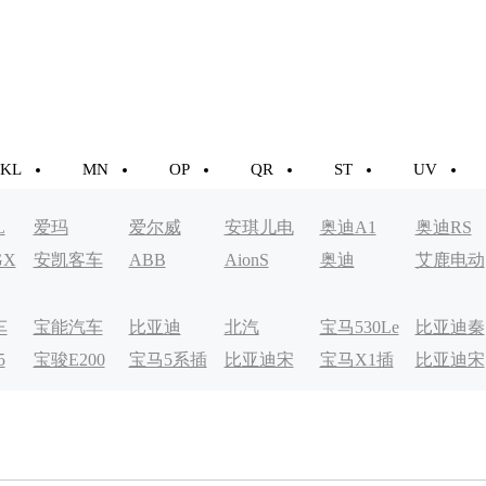
KL
MN
OP
QR
ST
UV
L
爱玛
爱尔威
安琪儿电
奥迪A1
奥迪RS
GX
安凯客车
ABB
AionS
奥迪
艾鹿电动
动车
车
车
宝能汽车
比亚迪
北汽
宝马530Le
比亚迪秦
5
宝骏E200
宝马5系插
比亚迪宋
宝马X1插
比亚迪宋
EV200
EV
电式
MAXDM
电式