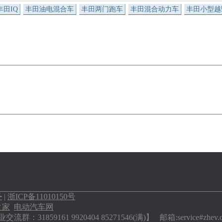
丰田IQ
丰田油电混合车
丰田两门跑车
丰田混合动力车
丰田小型越
务
|
浙ICP备11010150号
之家
电动汽车网
流群：31859161 9920404 85271546(满)】 邮箱:service#zh