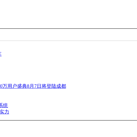
车
00万用户盛典8月7日将登陆成都
系统
实力