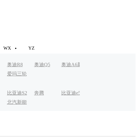
WX
YZ
奥迪R8
奥迪Q5
奥迪A6新
奥迪A3新
Aion LX
爱玛三轮
能源
能源
车
比亚迪S2
奔腾
比亚迪e5
比克宏翼
奔驰EQC
北汽新能
B30EV
电动
源EV