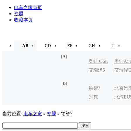
电车之家首页
专题
收藏本页
AB
CD
EF
GH
IJ
[A]
奥迪 Q6L
奥迪A5
艾瑞泽5
艾瑞泽
e-tron
[B]
铂智7
北京汽
别克
北汽EU
制造厂
VELITE
当前位置:
电车之家
»
专题
» 铂智7