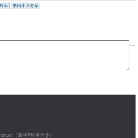
野车
丰田小商务车
ev.com.cn（请将#替换为@）