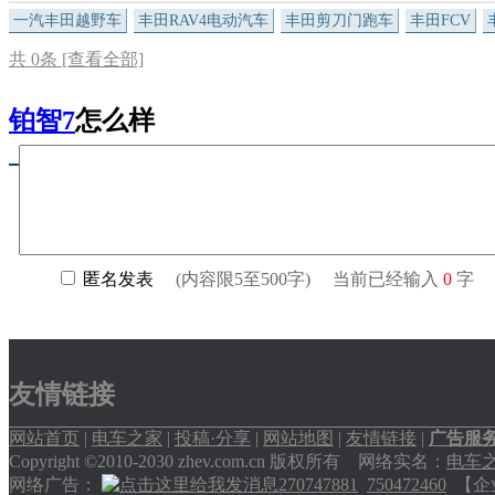
一汽丰田越野车
丰田RAV4电动汽车
丰田剪刀门跑车
丰田FCV
共
0
条 [查看全部]
铂智7
怎么样
友情链接
网站首页
|
电车之家
|
投稿·分享
|
网站地图
|
友情链接
|
广告服
Copyright ©2010-2030 zhev.com.cn 版权所有 网络实名：
电车
网络广告：
270747881
750472460
【企业交