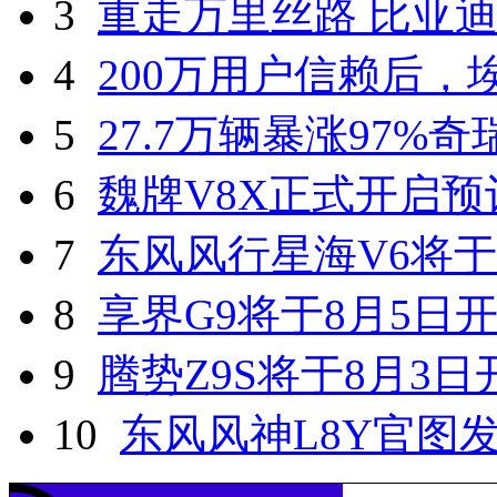
3
重走万里丝路 比亚
4
200万用户信赖后
5
27.7万辆暴涨97%
6
魏牌V8X正式开启预
7
东风风行星海V6将于
8
享界G9将于8月5日
9
腾势Z9S将于8月3
10
东风风神L8Y官图