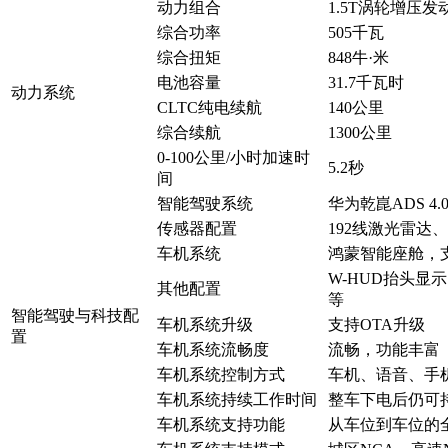
动力组合
1.5T涡轮增压
综合功率
505千瓦
综合扭矩
848牛·米
电池容量
31.7千瓦时
动力系统
CLTC纯电续航
140公里
综合续航
1300公里
0-100公里/小时加速时
5.2秒
间
智能驾驶系统
华为乾崑ADS 4
传感器配置
192线激光雷达
车机系统
鸿蒙智能座舱，
W-HUD抬头
其他配置
等
智能驾驶与科技配
车机系统升级
支持OTA升级
置
车机系统流畅度
流畅，功能丰富
车机系统控制方式
车机、语音、手机
车机系统持续工作时间
整车下电后仍可
车机系统支持功能
从车位到车位的