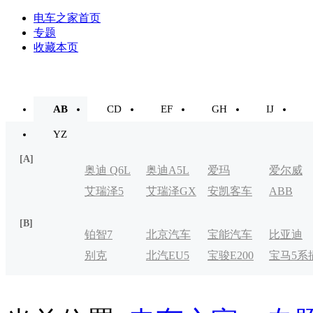
电车之家首页
专题
收藏本页
AB
CD
EF
GH
IJ
YZ
[A]
奥迪 Q6L
奥迪A5L
爱玛
爱尔威
艾瑞泽5
艾瑞泽GX
安凯客车
ABB
e-tron
[B]
铂智7
北京汽车
宝能汽车
比亚迪
别克
北汽EU5
宝骏E200
宝马5系
制造厂
VELITE
电式