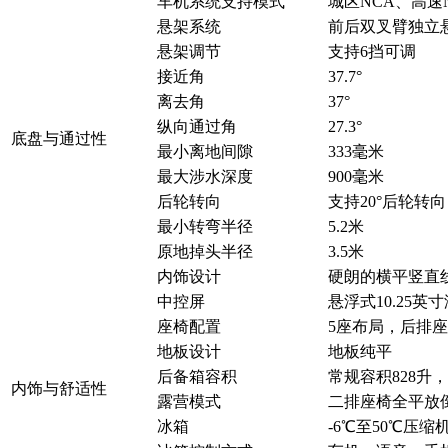
车机系统支持模式
城区NCA、高速NC
悬架系统
前后双叉臂独立悬
悬架调节
支持6挡可调
接近角
37.7°
离去角
37°
纵向通过角
27.3°
底盘与通过性
最小离地间隙
333毫米
最大涉水深度
900毫米
后轮转向
支持20°后轮转向
最小转弯半径
5.2米
原地掉头半径
3.5米
内饰设计
硬朗的横平竖直
中控屏
悬浮式10.25英
座椅配置
5座布局，后排
地板设计
地板纯平
后备箱容积
常规容积828升，
内饰与舒适性
露营模式
二排座椅全平放倒
冰箱
-6℃至50℃压