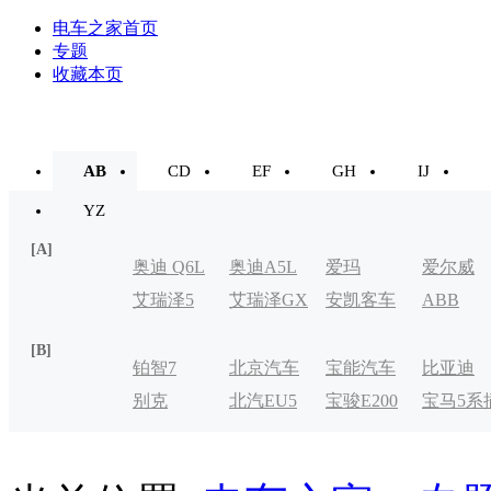
电车之家首页
专题
收藏本页
AB
CD
EF
GH
IJ
YZ
[A]
奥迪 Q6L
奥迪A5L
爱玛
爱尔威
艾瑞泽5
艾瑞泽GX
安凯客车
ABB
e-tron
[B]
铂智7
北京汽车
宝能汽车
比亚迪
别克
北汽EU5
宝骏E200
宝马5系
制造厂
VELITE
电式