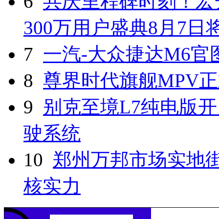
6
共庆里程碑时刻！宏光
300万用户盛典8月7
7
一汽-大众捷达M6官
8
尊界时代旗舰MPV
9
别克至境L7纯电版开
驶系统
10
郑州万邦市场实地
核实力