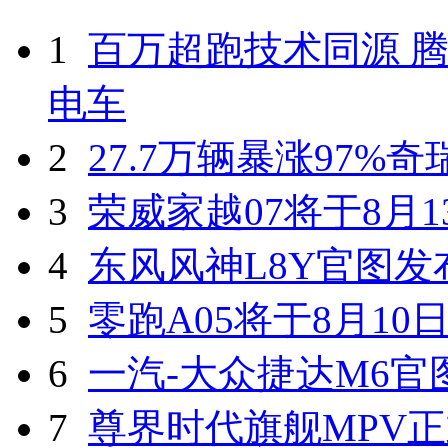
1
百万超跑技术同源 腾
电车
2
27.7万辆暴涨97%
3
荣威家越07将于8月1
4
东风风神L8Y官图发
5
零跑A05将于8月10
6
一汽-大众捷达M6官
7
尊界时代旗舰MPV