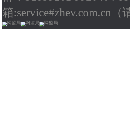
箱:service#zhev.com