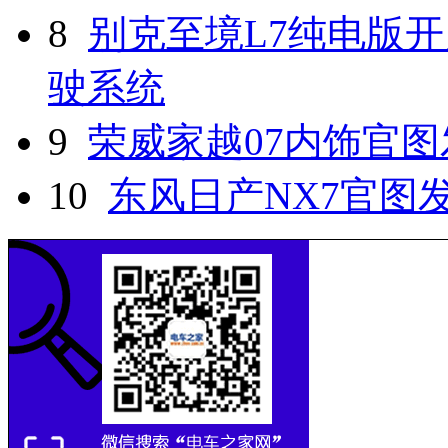
8
别克至境L7纯电版开
驶系统
9
荣威家越07内饰官图
10
东风日产NX7官图发