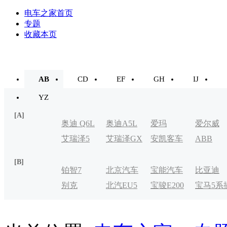
电车之家首页
专题
收藏本页
AB
CD
EF
GH
IJ
YZ
[A]
奥迪 Q6L
奥迪A5L
爱玛
爱尔威
艾瑞泽5
艾瑞泽GX
安凯客车
ABB
e-tron
[B]
铂智7
北京汽车
宝能汽车
比亚迪
别克
北汽EU5
宝骏E200
宝马5系
制造厂
VELITE
电式