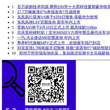
1
百万超跑技术同源 腾势Z9S凭十大黑科技重塑豪华电
2
27.7万辆暴涨97%奇瑞发布7月成绩单
3
东风风行星海V6将于8月8日预售 搭载华为智驾
4
东风风神L8Y官图发布 新车年内上市
5
零跑A05将于8月10日正式上市 最高续航510km
6
共庆里程碑时刻！宏光MINIEV六周年暨五菱代步车3
7
一汽-大众捷达M6官图发布 年内上市
8
尊界时代旗舰MPV正式上市，全国展车现已到店
9
别克至境L7纯电版开启预售 搭载“逍遥智行”辅助驾驶
10
郑州万邦市场实地街采，复杂路况实测卡文乐福硬核