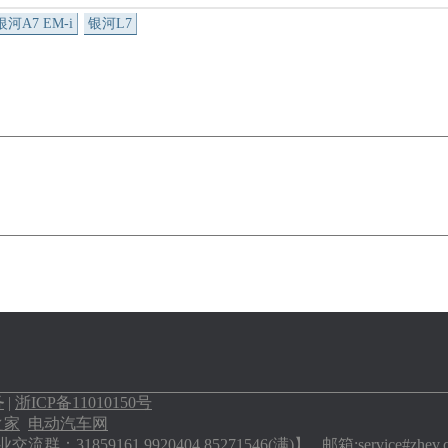
银河A7 EM-i
银河L7
务
|
浙ICP备11010150号
之家
电动汽车网
流群：31859161 9920404 85271546(满)】 邮箱:service#zh