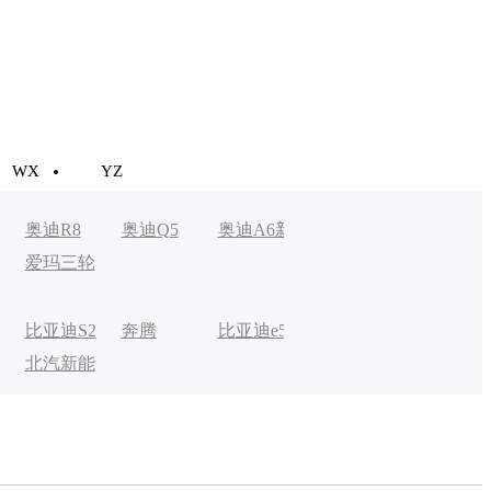
WX
YZ
奥迪R8
奥迪Q5
奥迪A6新
奥迪A3新
Aion LX
爱玛三轮
能源
能源
车
比亚迪S2
奔腾
比亚迪e5
比克宏翼
奔驰EQC
北汽新能
B30EV
电动
源EV