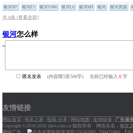
银河M7
银河E5
银河V900
银河L6
银河M9
银河
银河资源
共
0
条 [查看全部]
银河
怎么样
友情链接
网站首页
|
电车之家
|
投稿·分享
|
网站地图
|
友情链接
|
广告服
Copyright ©2010-2030 zhev.com.cn 版权所有 网络实名：
电车
网络广告：
270747881
750472460
【企业交