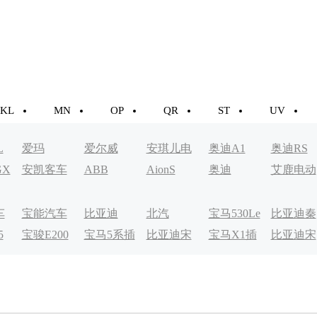
KL
MN
OP
QR
ST
UV
L
爱玛
爱尔威
安琪儿电
奥迪A1
奥迪RS
GX
安凯客车
ABB
AionS
奥迪
艾鹿电动
动车
车
车
宝能汽车
比亚迪
北汽
宝马530Le
比亚迪秦
5
宝骏E200
宝马5系插
比亚迪宋
宝马X1插
比亚迪宋
EV200
EV
电式
MAXDM
电式