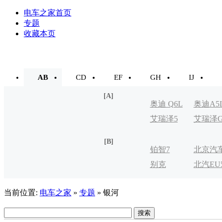
电车之家首页
专题
收藏本页
AB
CD
EF
GH
IJ
[A]
奥迪 Q6L
奥迪A5
艾瑞泽5
艾瑞泽
e-tron
[B]
铂智7
北京汽
别克
北汽EU
制造厂
VELITE
当前位置:
电车之家
»
专题
» 银河