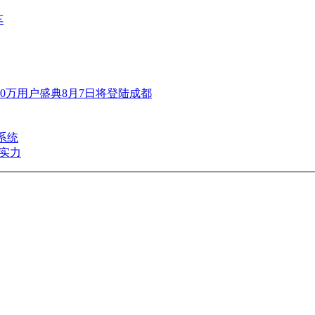
车
00万用户盛典8月7日将登陆成都
系统
实力