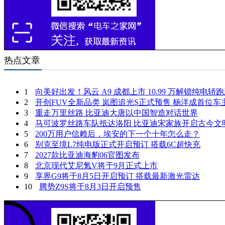
热点文章
1
向美好出发！风云 A9 成都上市 10.99 万解锁纯电轿
2
开创FUV全新品类 岚图追光S正式预售 杨洋成首位车
3
重走万里丝路 比亚迪大唐以中国智造对话世界
4
马可波罗丝路车队抵达洛阳 比亚迪宋家族开启古今文
5
200万用户信赖后，埃安的下一个十年怎么走？
6
别克至境L7纯电版正式开启预订 搭载6C超快充
7
2027款比亚迪海豹06官图发布
8
北京现代艾尼氪V将于9月正式上市
9
享界G9将于8月5日开启预订 搭载最新激光雷达
10
腾势Z9S将于8月3日开启预售