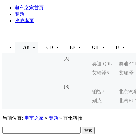
电车之家首页
专题
收藏本页
AB
CD
EF
GH
IJ
[A]
奥迪 Q6L
奥迪A5
艾瑞泽5
艾瑞泽
e-tron
[B]
铂智7
北京汽
别克
北汽EU
制造厂
VELITE
当前位置:
电车之家
»
专题
» 首驱科技