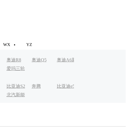
WX
YZ
奥迪R8
奥迪Q5
奥迪A6新
奥迪A3新
Aion LX
爱玛三轮
能源
能源
车
比亚迪S2
奔腾
比亚迪e5
比克宏翼
奔驰EQC
北汽新能
B30EV
电动
源EV