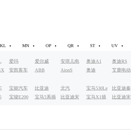
KL
MN
OP
QR
ST
UV
L
爱玛
爱尔威
安琪儿电
奥迪A1
奥迪RS
GX
安凯客车
ABB
AionS
奥迪
艾鹿电动
动车
车
车
宝能汽车
比亚迪
北汽
宝马530Le
比亚迪秦
5
宝骏E200
宝马5系插
比亚迪宋
宝马X1插
比亚迪宋
EV200
EV
电式
MAXDM
电式