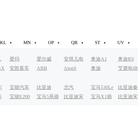
KL
MN
OP
QR
ST
UV
L
爱玛
爱尔威
安琪儿电
奥迪A1
奥迪RS
GX
安凯客车
ABB
AionS
奥迪
艾鹿电动
动车
车
车
宝能汽车
比亚迪
北汽
宝马530Le
比亚迪秦
5
宝骏E200
宝马5系插
比亚迪宋
宝马X1插
比亚迪宋
EV200
EV
电式
MAXDM
电式