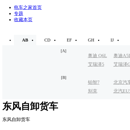
电车之家首页
专题
收藏本页
AB
CD
EF
GH
IJ
[A]
奥迪 Q6L
奥迪A5
艾瑞泽5
艾瑞泽
e-tron
[B]
铂智7
北京汽
别克
北汽EU
制造厂
VELITE
东风自卸货车
东风自卸货车