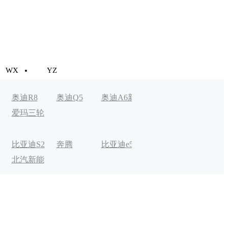
WX
YZ
奥迪R8
奥迪Q5
奥迪A6新
奥迪A3新
Aion LX
爱玛三轮
能源
能源
车
比亚迪S2
奔腾
比亚迪e5
比克宏翼
奔驰EQC
北汽新能
B30EV
电动
源EV