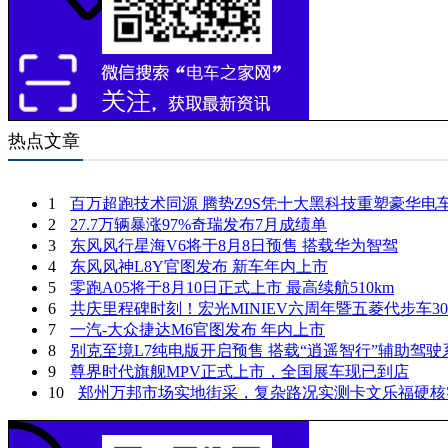
热点文章
1
百万超跑技术同源 腾势Z9S凭十大黑科技重塑豪华电
2
27.7万辆暴涨97%奇瑞发布7月成绩单
3
东风风行星海V6将于8月8日预售 搭载华为智驾
4
东风风神L8Y官图发布 新车年内上市
5
零跑A05将于8月10日正式上市 最高续航510km
6
共庆里程碑时刻！宏光MINIEV六周年暨五菱代步车3
7
一汽-大众捷达M6官图发布 年内上市
8
别克至境L7纯电版开启预售 搭载“逍遥智行”辅助驾驶
9
尊界时代旗舰MPV正式上市，全国展车现已到店
10
郑州万邦市场实地街采，复杂路况实测卡文乐福硬核