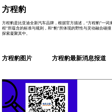
方程豹
方程豹是比亚迪全新汽车品牌，根据官方描述，“方程豹”一词来
程”所蕴含的标准与规则，和“豹”所体现的野性与灵动融合碰
探索凝聚其中。
方程豹图片
方程豹最新消息报道