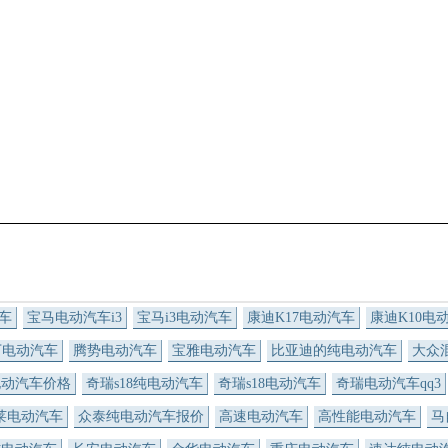
车
宝马电动汽车i3
宝马i3电动汽车
康迪K17电动汽车
康迪K10电
丁电动汽车
腾势电动汽车
宝雅电动汽车
比亚迪的纯电动汽车
大众
电动汽车价格
奇瑞s18纯电动汽车
奇瑞s18电动汽车
奇瑞电动汽车qq3
莱电动汽车
众泰纯电动汽车报价
高速电动汽车
高性能电动汽车
马