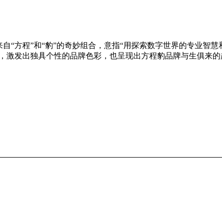
自“方程”和“豹”的奇妙组合，意指“用探索数字世界的专业智
撞，激发出独具个性的品牌色彩，也呈现出方程豹品牌与生俱来