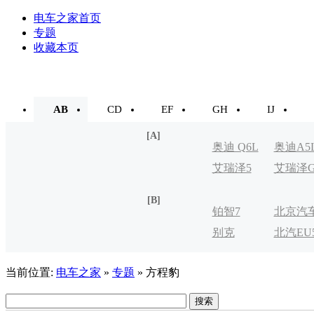
电车之家首页
专题
收藏本页
AB
CD
EF
GH
IJ
[A]
奥迪 Q6L
奥迪A5
艾瑞泽5
艾瑞泽
e-tron
[B]
铂智7
北京汽
别克
北汽EU
制造厂
VELITE
当前位置:
电车之家
»
专题
» 方程豹