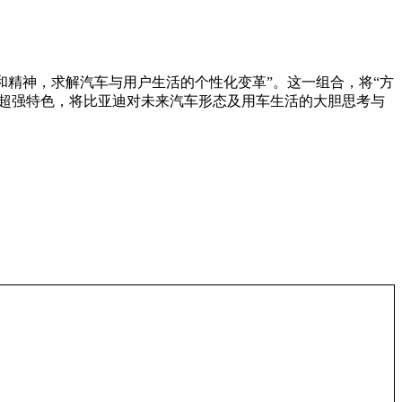
慧和精神，求解汽车与用户生活的个性化变革”。这一组合，将“方
的超强特色，将比亚迪对未来汽车形态及用车生活的大胆思考与